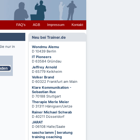
FAQ's
AGB
Impressum
Kontakt
Neu bei Trainer.de
ie nur in
Wondmu Alemu
D 10439 Berlin
IT Pioneers
D 63584 Gründau
Jeffrey Arnold
nden
D 65779 Kelkheim
Volker Brand
D 60322 Frankfurt am Main
Klare Kommunikation -
Sebastian Rux
D 70188 Stuttgart
Therapie Merle Meier
D 31311 Hänigsen/Uetze
Rainer Michael Schwab
D 40211 Düsseldorf
JARAT
D 06108 Halle/Saale
sascha lamm | beratung
training coaching