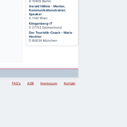
D 10405 Berlin
Gerald Häfele - Mentor,
Kommunikationstrainer,
Speaker
A 1140 Wien
Klingenberg-IT
D 27753 Delmenhorst
Der Touristik-Coach - Mario
Hecktor
D 80634 München
FAQ's
AGB
Impressum
Kontakt