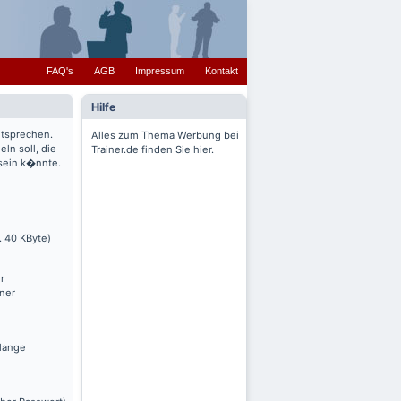
FAQ's
AGB
Impressum
Kontakt
Hilfe
ntsprechen.
Alles zum Thema Werbung bei
ln soll, die
Trainer.de finden Sie hier.
 sein k�nnte.
. 40 KByte)
r
nner
olange