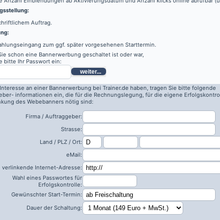
e Anzahl Einblendungen ab Aktivierungsdatum und Anzahl klicks online abrufbar (
sstellung:
hriftlichem Auftrag.
ung:
ahlungseingang zum ggf. später vorgesehenen Starttermin.
 Sie schon eine Bannerwerbung geschaltet ist oder war,
 bitte Ihr Passwort ein:
weiter...
 Interesse an einer Bannerwerbung bei Trainer.de haben, tragen Sie bitte folgende
eber- informationen ein, die für die Rechnungslegung, für die eigene Erfolgskontro
inkung des Webebanners nötig sind:
Firma / Auftraggeber:
Strasse:
Land / PLZ / Ort:
eMail:
 verlinkende Internet-Adresse:
Wahl eines Passwortes für
Erfolgskontrolle:
Gewünschter Start-Termin:
Dauer der Schaltung: