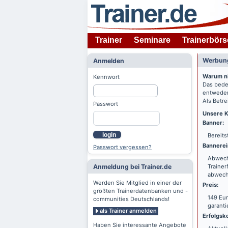
Trainer
Seminare
Trainerbörs
Werbung
Anmelden
Warum n
Kennwort
Das bede
entweder
Als Betre
Passwort
Unsere K
Banner:
login
Bereits
Bannerei
Passwort vergessen?
Abwechs
Anmeldung bei Trainer.de
Trainer
abwechs
Werden Sie Mitglied in einer der
Preis:
größten Trainerdatenbanken und -
149 Eur
communities Deutschlands!
garanti
als Trainer anmelden
Erfolgsko
Haben Sie interessante Angebote