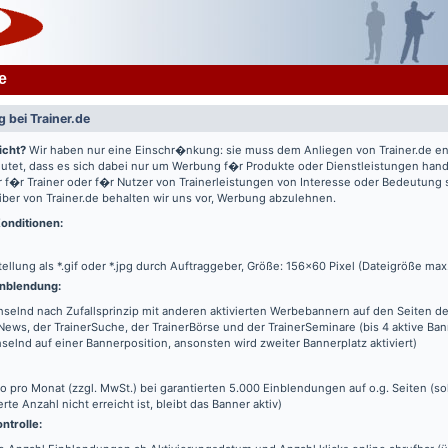
e
 bei Trainer.de
icht?
Wir haben nur eine Einschr�nkung: sie muss dem Anliegen von Trainer.de e
utet, dass es sich dabei nur um Werbung f�r Produkte oder Dienstleistungen hande
 f�r Trainer oder f�r Nutzer von Trainerleistungen von Interesse oder Bedeutung
iber von Trainer.de behalten wir uns vor, Werbung abzulehnen.
onditionen:
tellung als *.gif oder *.jpg durch Auftraggeber, Größe: 156x60 Pixel (Dateigröße max
nblendung:
elnd nach Zufallsprinzip mit anderen aktivierten Werbebannern auf den Seiten de
News, der TrainerSuche, der TrainerBörse und der TrainerSeminare (bis 4 aktive Ba
elnd auf einer Bannerposition, ansonsten wird zweiter Bannerplatz aktiviert)
o pro Monat (zzgl. MwSt.) bei garantierten 5.000 Einblendungen auf o.g. Seiten (s
erte Anzahl nicht erreicht ist, bleibt das Banner aktiv)
ntrolle: