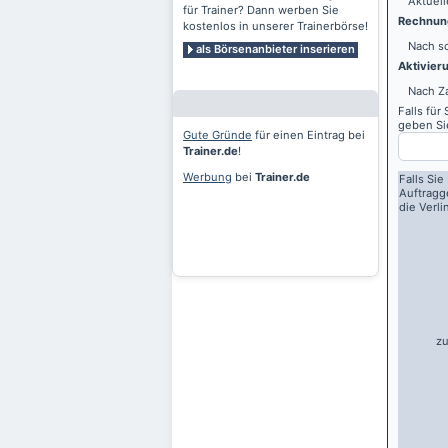
Aktuell
für Trainer? Dann werben Sie
Rechnung
kostenlos in unserer Trainerbörse!
Nach sc
als Börsenanbieter inserieren
Aktivier
Nach Z
Falls für
geben Sie
Gute Gründe
für einen Eintrag bei
Trainer.de
!
Werbung
bei
Trainer.de
Falls Sie
Auftragg
die Verl
zu