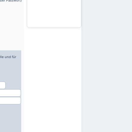
über Passwort)
lle und für