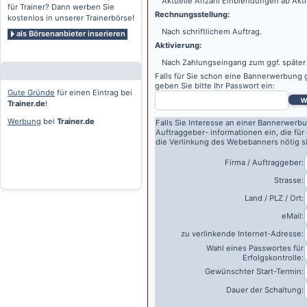
Aktuelle Anzahl Einblendungen ab Akti
für Trainer? Dann werben Sie
Rechnungsstellung:
kostenlos in unserer Trainerbörse!
Nach schriftlichem Auftrag.
als Börsenanbieter inserieren
Aktivierung:
Nach Zahlungseingang zum ggf. später
Falls für Sie schon eine Bannerwerbung g
geben Sie bitte Ihr Passwort ein:
Gute Gründe
für einen Eintrag bei
w
Trainer.de
!
Werbung
bei
Trainer.de
Falls Sie Interesse an einer Bannerwerbu
Auftraggeber- informationen ein, die für
die Verlinkung des Webebanners nötig s
Firma / Auftraggeber:
Strasse:
Land / PLZ / Ort:
eMail:
zu verlinkende Internet-Adresse:
Wahl eines Passwortes für
Erfolgskontrolle:
Gewünschter Start-Termin:
Dauer der Schaltung: