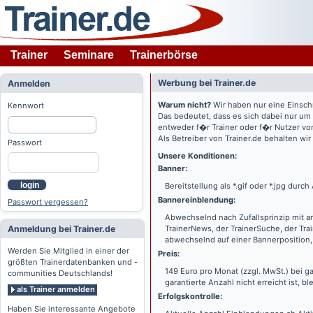
Trainer
Seminare
Trainerbörse
Werbung bei Trainer.de
Anmelden
Warum nicht?
Wir haben nur eine Einsch
Kennwort
Das bedeutet, dass es sich dabei nur um
entweder f�r Trainer oder f�r Nutzer vo
Als Betreiber von Trainer.de behalten wi
Passwort
Unsere Konditionen:
Banner:
login
Bereitstellung als *.gif oder *.jpg dur
Bannereinblendung:
Passwort vergessen?
Abwechselnd nach Zufallsprinzip mit a
Anmeldung bei Trainer.de
TrainerNews, der TrainerSuche, der Tra
abwechselnd auf einer Bannerposition, 
Werden Sie Mitglied in einer der
Preis:
größten Trainerdatenbanken und -
149 Euro pro Monat (zzgl. MwSt.) bei g
communities Deutschlands!
garantierte Anzahl nicht erreicht ist, bl
als Trainer anmelden
Erfolgskontrolle:
Haben Sie interessante Angebote