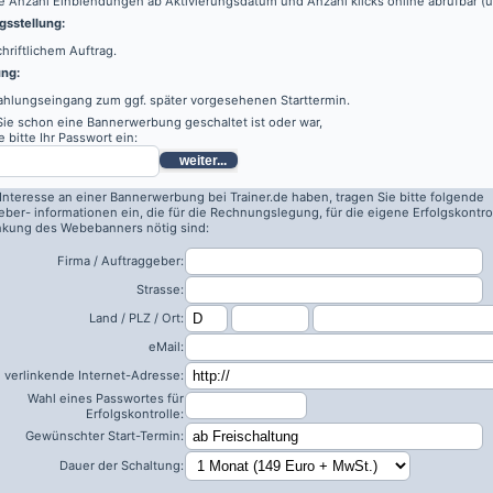
e Anzahl Einblendungen ab Aktivierungsdatum und Anzahl klicks online abrufbar (
sstellung:
hriftlichem Auftrag.
ung:
ahlungseingang zum ggf. später vorgesehenen Starttermin.
 Sie schon eine Bannerwerbung geschaltet ist oder war,
 bitte Ihr Passwort ein:
weiter...
 Interesse an einer Bannerwerbung bei Trainer.de haben, tragen Sie bitte folgende
eber- informationen ein, die für die Rechnungslegung, für die eigene Erfolgskontro
inkung des Webebanners nötig sind:
Firma / Auftraggeber:
Strasse:
Land / PLZ / Ort:
eMail:
 verlinkende Internet-Adresse:
Wahl eines Passwortes für
Erfolgskontrolle:
Gewünschter Start-Termin:
Dauer der Schaltung: