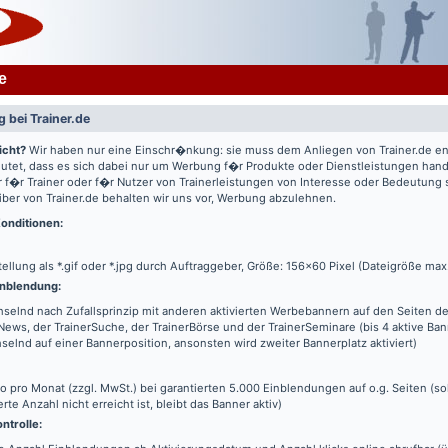
e
 bei Trainer.de
icht?
Wir haben nur eine Einschr�nkung: sie muss dem Anliegen von Trainer.de e
utet, dass es sich dabei nur um Werbung f�r Produkte oder Dienstleistungen hande
 f�r Trainer oder f�r Nutzer von Trainerleistungen von Interesse oder Bedeutung
iber von Trainer.de behalten wir uns vor, Werbung abzulehnen.
onditionen:
tellung als *.gif oder *.jpg durch Auftraggeber, Größe: 156x60 Pixel (Dateigröße max
nblendung:
elnd nach Zufallsprinzip mit anderen aktivierten Werbebannern auf den Seiten de
News, der TrainerSuche, der TrainerBörse und der TrainerSeminare (bis 4 aktive Ba
elnd auf einer Bannerposition, ansonsten wird zweiter Bannerplatz aktiviert)
o pro Monat (zzgl. MwSt.) bei garantierten 5.000 Einblendungen auf o.g. Seiten (s
erte Anzahl nicht erreicht ist, bleibt das Banner aktiv)
ntrolle: