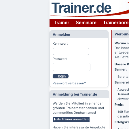
Trainer
Seminare
Trainerbörs
Werbung
Anmelden
Warum n
Kennwort
Das bede
entweder
Als Betre
Passwort
Unsere K
Banner:
login
Bereits
Bannerei
Passwort vergessen?
Abwechs
Anmeldung bei Trainer.de
Trainer
abwechs
Werden Sie Mitglied in einer der
Preis:
größten Trainerdatenbanken und -
149 Eur
communities Deutschlands!
garanti
als Trainer anmelden
Erfolgsko
Haben Sie interessante Angebote