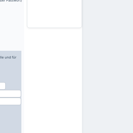
über Passwort)
lle und für