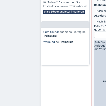
Aktuell
für Trainer? Dann werben Sie
Rechnung
kostenlos in unserer Trainerbörse!
Nach sc
als Börsenanbieter inserieren
Aktivier
Nach Z
Falls für
geben Sie
Gute Gründe
für einen Eintrag bei
Trainer.de
!
Werbung
bei
Trainer.de
Falls Sie
Auftragg
die Verl
zu