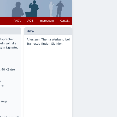
FAQ's
AGB
Impressum
Kontakt
Hilfe
ntsprechen.
Alles zum Thema Werbung bei
ln soll, die
Trainer.de finden Sie hier.
 sein k�nnte.
. 40 KByte)
r
nner
olange