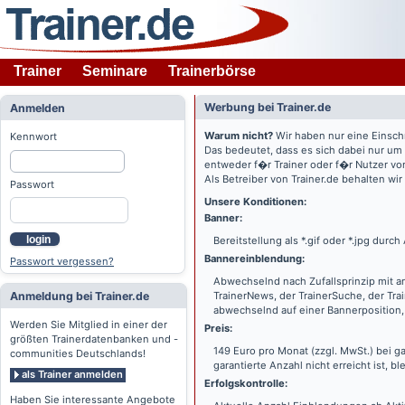
Trainer
Seminare
Trainerbörse
Werbung bei Trainer.de
Anmelden
Warum nicht?
Wir haben nur eine Einsch
Kennwort
Das bedeutet, dass es sich dabei nur um
entweder f�r Trainer oder f�r Nutzer vo
Als Betreiber von Trainer.de behalten wi
Passwort
Unsere Konditionen:
Banner:
login
Bereitstellung als *.gif oder *.jpg dur
Bannereinblendung:
Passwort vergessen?
Abwechselnd nach Zufallsprinzip mit a
Anmeldung bei Trainer.de
TrainerNews, der TrainerSuche, der Tra
abwechselnd auf einer Bannerposition, 
Werden Sie Mitglied in einer der
Preis:
größten Trainerdatenbanken und -
149 Euro pro Monat (zzgl. MwSt.) bei g
communities Deutschlands!
garantierte Anzahl nicht erreicht ist, bl
als Trainer anmelden
Erfolgskontrolle:
Haben Sie interessante Angebote