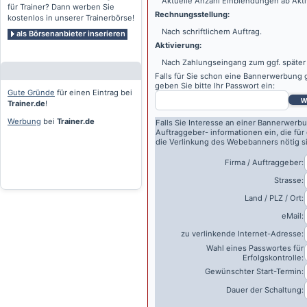
Aktuelle Anzahl Einblendungen ab Akti
für Trainer? Dann werben Sie
Rechnungsstellung:
kostenlos in unserer Trainerbörse!
Nach schriftlichem Auftrag.
als Börsenanbieter inserieren
Aktivierung:
Nach Zahlungseingang zum ggf. später
Falls für Sie schon eine Bannerwerbung g
geben Sie bitte Ihr Passwort ein:
Gute Gründe
für einen Eintrag bei
w
Trainer.de
!
Werbung
bei
Trainer.de
Falls Sie Interesse an einer Bannerwerbu
Auftraggeber- informationen ein, die für
die Verlinkung des Webebanners nötig s
Firma / Auftraggeber:
Strasse:
Land / PLZ / Ort:
eMail:
zu verlinkende Internet-Adresse:
Wahl eines Passwortes für
Erfolgskontrolle:
Gewünschter Start-Termin:
Dauer der Schaltung: