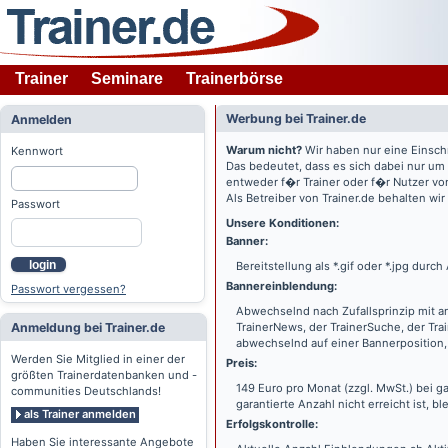
Trainer
Seminare
Trainerbörse
Werbung bei Trainer.de
Anmelden
Warum nicht?
Wir haben nur eine Einsch
Kennwort
Das bedeutet, dass es sich dabei nur um
entweder f�r Trainer oder f�r Nutzer vo
Als Betreiber von Trainer.de behalten wi
Passwort
Unsere Konditionen:
Banner:
login
Bereitstellung als *.gif oder *.jpg dur
Bannereinblendung:
Passwort vergessen?
Abwechselnd nach Zufallsprinzip mit a
Anmeldung bei Trainer.de
TrainerNews, der TrainerSuche, der Tra
abwechselnd auf einer Bannerposition, 
Werden Sie Mitglied in einer der
Preis:
größten Trainerdatenbanken und -
149 Euro pro Monat (zzgl. MwSt.) bei g
communities Deutschlands!
garantierte Anzahl nicht erreicht ist, bl
als Trainer anmelden
Erfolgskontrolle:
Haben Sie interessante Angebote