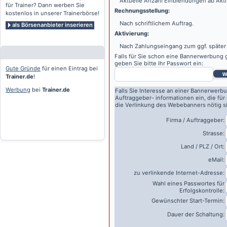
Aktuelle Anzahl Einblendungen ab Akti
für Trainer? Dann werben Sie
Rechnungsstellung:
kostenlos in unserer Trainerbörse!
Nach schriftlichem Auftrag.
als Börsenanbieter inserieren
Aktivierung:
Nach Zahlungseingang zum ggf. später
Falls für Sie schon eine Bannerwerbung g
geben Sie bitte Ihr Passwort ein:
Gute Gründe
für einen Eintrag bei
w
Trainer.de
!
Werbung
bei
Trainer.de
Falls Sie Interesse an einer Bannerwerbu
Auftraggeber- informationen ein, die für
die Verlinkung des Webebanners nötig s
Firma / Auftraggeber:
Strasse:
Land / PLZ / Ort:
eMail:
zu verlinkende Internet-Adresse:
Wahl eines Passwortes für
Erfolgskontrolle:
Gewünschter Start-Termin:
Dauer der Schaltung: