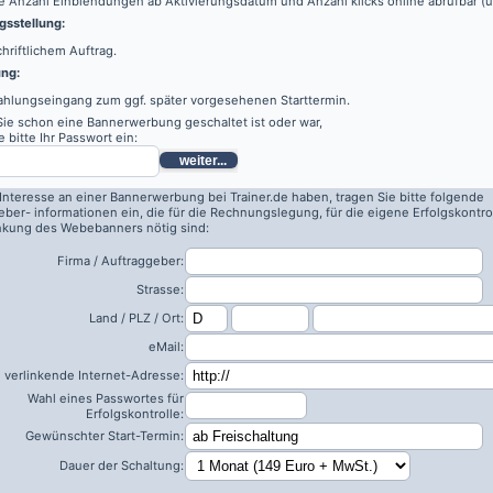
e Anzahl Einblendungen ab Aktivierungsdatum und Anzahl klicks online abrufbar (
sstellung:
hriftlichem Auftrag.
ung:
ahlungseingang zum ggf. später vorgesehenen Starttermin.
 Sie schon eine Bannerwerbung geschaltet ist oder war,
 bitte Ihr Passwort ein:
weiter...
 Interesse an einer Bannerwerbung bei Trainer.de haben, tragen Sie bitte folgende
eber- informationen ein, die für die Rechnungslegung, für die eigene Erfolgskontro
inkung des Webebanners nötig sind:
Firma / Auftraggeber:
Strasse:
Land / PLZ / Ort:
eMail:
 verlinkende Internet-Adresse:
Wahl eines Passwortes für
Erfolgskontrolle:
Gewünschter Start-Termin:
Dauer der Schaltung: