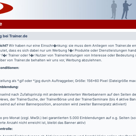
e
 bei Trainer.de
icht?
Wir haben nur eine Einschr�nkung: sie muss dem Anliegen von Trainer.de e
utet, dass es sich dabei nur um Werbung f�r Produkte oder Dienstleistungen hande
 f�r Trainer oder f�r Nutzer von Trainerleistungen von Interesse oder Bedeutung
iber von Trainer.de behalten wir uns vor, Werbung abzulehnen.
onditionen:
tellung als *.gif oder *.jpg durch Auftraggeber, Größe: 156x60 Pixel (Dateigröße max
nblendung:
elnd nach Zufallsprinzip mit anderen aktivierten Werbebannern auf den Seiten de
News, der TrainerSuche, der TrainerBörse und der TrainerSeminare (bis 4 aktive Ba
elnd auf einer Bannerposition, ansonsten wird zweiter Bannerplatz aktiviert)
o pro Monat (zzgl. MwSt.) bei garantierten 5.000 Einblendungen auf o.g. Seiten (s
erte Anzahl nicht erreicht ist, bleibt das Banner aktiv)
ntrolle: