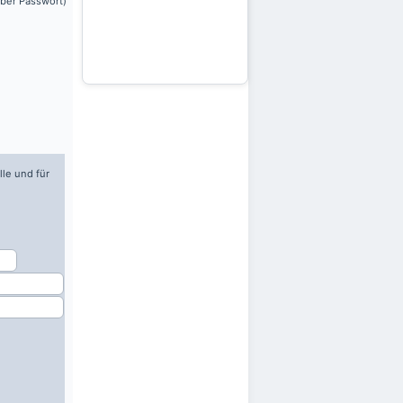
über Passwort)
lle und für