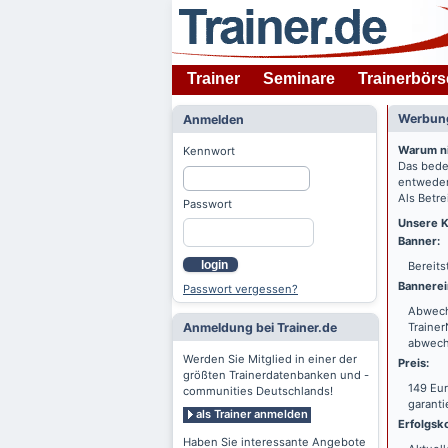
Trainer
Seminare
Trainerbörs
Werbung
Anmelden
Warum n
Kennwort
Das bede
entweder
Als Betre
Passwort
Unsere K
Banner:
login
Bereits
Bannerei
Passwort vergessen?
Abwechs
Anmeldung bei Trainer.de
Trainer
abwechs
Werden Sie Mitglied in einer der
Preis:
größten Trainerdatenbanken und -
149 Eur
communities Deutschlands!
garanti
als Trainer anmelden
Erfolgsko
Haben Sie interessante Angebote