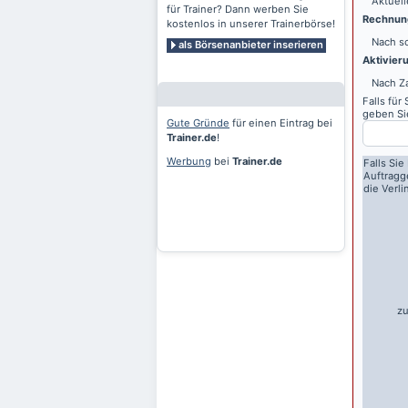
Aktuell
für Trainer? Dann werben Sie
Rechnung
kostenlos in unserer Trainerbörse!
Nach sc
als Börsenanbieter inserieren
Aktivier
Nach Z
Falls für
geben Sie
Gute Gründe
für einen Eintrag bei
Trainer.de
!
Werbung
bei
Trainer.de
Falls Sie
Auftragg
die Verl
zu