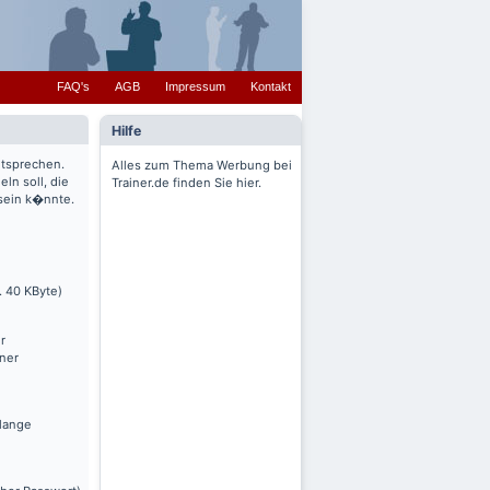
FAQ's
AGB
Impressum
Kontakt
Hilfe
ntsprechen.
Alles zum Thema Werbung bei
ln soll, die
Trainer.de finden Sie hier.
 sein k�nnte.
. 40 KByte)
r
nner
olange