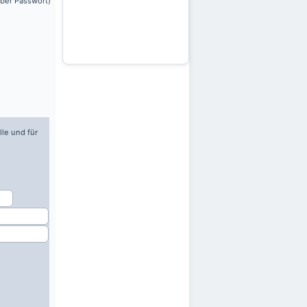
über Passwort)
lle und für