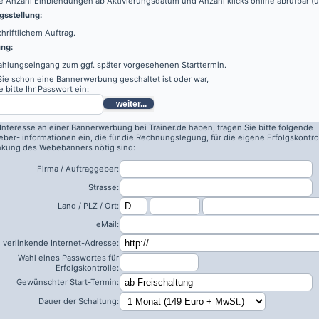
e Anzahl Einblendungen ab Aktivierungsdatum und Anzahl klicks online abrufbar (
sstellung:
hriftlichem Auftrag.
ung:
ahlungseingang zum ggf. später vorgesehenen Starttermin.
 Sie schon eine Bannerwerbung geschaltet ist oder war,
 bitte Ihr Passwort ein:
weiter...
 Interesse an einer Bannerwerbung bei Trainer.de haben, tragen Sie bitte folgende
eber- informationen ein, die für die Rechnungslegung, für die eigene Erfolgskontro
inkung des Webebanners nötig sind:
Firma / Auftraggeber:
Strasse:
Land / PLZ / Ort:
eMail:
 verlinkende Internet-Adresse:
Wahl eines Passwortes für
Erfolgskontrolle:
Gewünschter Start-Termin:
Dauer der Schaltung: