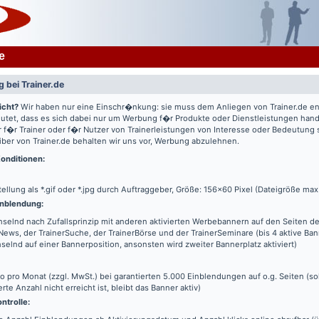
e
 bei Trainer.de
icht?
Wir haben nur eine Einschr�nkung: sie muss dem Anliegen von Trainer.de e
utet, dass es sich dabei nur um Werbung f�r Produkte oder Dienstleistungen hande
 f�r Trainer oder f�r Nutzer von Trainerleistungen von Interesse oder Bedeutung
iber von Trainer.de behalten wir uns vor, Werbung abzulehnen.
onditionen:
tellung als *.gif oder *.jpg durch Auftraggeber, Größe: 156x60 Pixel (Dateigröße max
nblendung:
elnd nach Zufallsprinzip mit anderen aktivierten Werbebannern auf den Seiten de
News, der TrainerSuche, der TrainerBörse und der TrainerSeminare (bis 4 aktive Ba
elnd auf einer Bannerposition, ansonsten wird zweiter Bannerplatz aktiviert)
o pro Monat (zzgl. MwSt.) bei garantierten 5.000 Einblendungen auf o.g. Seiten (s
erte Anzahl nicht erreicht ist, bleibt das Banner aktiv)
ntrolle: