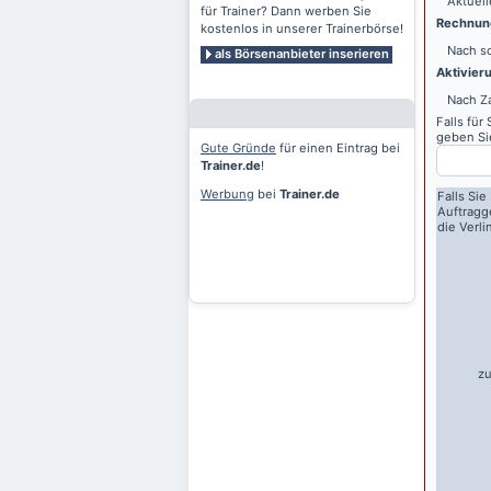
Aktuell
für Trainer? Dann werben Sie
Rechnung
kostenlos in unserer Trainerbörse!
Nach sc
als Börsenanbieter inserieren
Aktivier
Nach Z
Falls für
geben Sie
Gute Gründe
für einen Eintrag bei
Trainer.de
!
Werbung
bei
Trainer.de
Falls Sie
Auftragg
die Verl
zu