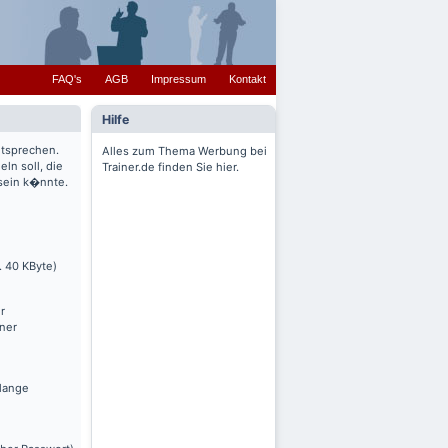
FAQ's
AGB
Impressum
Kontakt
Hilfe
ntsprechen.
Alles zum Thema Werbung bei
ln soll, die
Trainer.de finden Sie hier.
 sein k�nnte.
. 40 KByte)
r
nner
olange