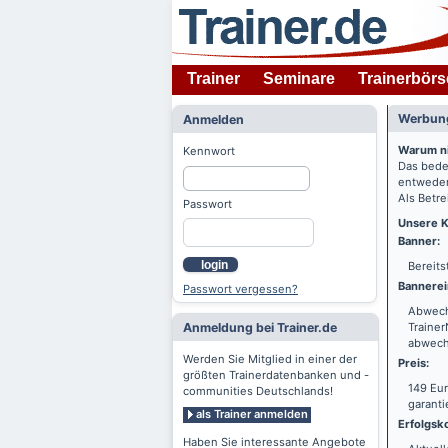
Trainer
Seminare
Trainerbörs
Werbung
Anmelden
Warum n
Kennwort
Das bede
entweder
Als Betre
Passwort
Unsere K
Banner:
login
Bereits
Bannerei
Passwort vergessen?
Abwechs
Anmeldung bei Trainer.de
Trainer
abwechs
Werden Sie Mitglied in einer der
Preis:
größten Trainerdatenbanken und -
149 Eur
communities Deutschlands!
garanti
als Trainer anmelden
Erfolgsko
Haben Sie interessante Angebote