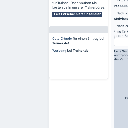
Aktuell
für Trainer? Dann werben Sie
Rechnung
kostenlos in unserer Trainerbörse!
Nach sc
als Börsenanbieter inserieren
Aktivier
Nach Z
Falls für
geben Sie
Gute Gründe
für einen Eintrag bei
Trainer.de
!
Werbung
bei
Trainer.de
Falls Sie
Auftragg
die Verl
zu