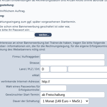
e Anzahl Einblendungen ab Aktivierungsdatum und Anzahl klicks online abrufbar (
sstellung:
hriftlichem Auftrag.
ung:
ahlungseingang zum ggf. später vorgesehenen Starttermin.
 Sie schon eine Bannerwerbung geschaltet ist oder war,
 bitte Ihr Passwort ein:
weiter...
 Interesse an einer Bannerwerbung bei Trainer.de haben, tragen Sie bitte folgende
eber- informationen ein, die für die Rechnungslegung, für die eigene Erfolgskontro
inkung des Webebanners nötig sind:
Firma / Auftraggeber:
Strasse:
Land / PLZ / Ort:
eMail:
 verlinkende Internet-Adresse:
Wahl eines Passwortes für
Erfolgskontrolle:
Gewünschter Start-Termin:
Dauer der Schaltung: