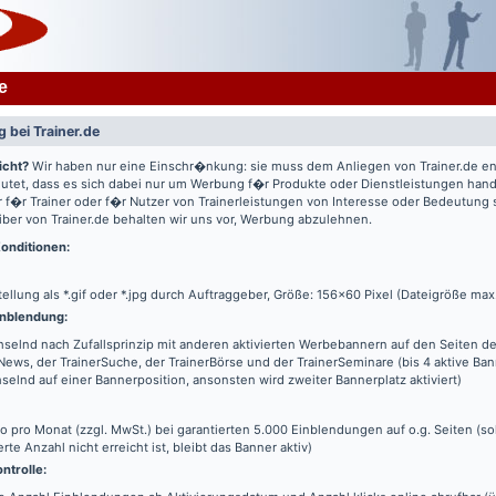
e
 bei Trainer.de
icht?
Wir haben nur eine Einschr�nkung: sie muss dem Anliegen von Trainer.de e
utet, dass es sich dabei nur um Werbung f�r Produkte oder Dienstleistungen hande
 f�r Trainer oder f�r Nutzer von Trainerleistungen von Interesse oder Bedeutung
iber von Trainer.de behalten wir uns vor, Werbung abzulehnen.
onditionen:
tellung als *.gif oder *.jpg durch Auftraggeber, Größe: 156x60 Pixel (Dateigröße max
nblendung:
elnd nach Zufallsprinzip mit anderen aktivierten Werbebannern auf den Seiten de
News, der TrainerSuche, der TrainerBörse und der TrainerSeminare (bis 4 aktive Ba
elnd auf einer Bannerposition, ansonsten wird zweiter Bannerplatz aktiviert)
o pro Monat (zzgl. MwSt.) bei garantierten 5.000 Einblendungen auf o.g. Seiten (s
erte Anzahl nicht erreicht ist, bleibt das Banner aktiv)
ntrolle: