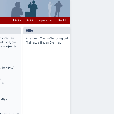
FAQ's
AGB
Impressum
Kontakt
Hilfe
ntsprechen.
Alles zum Thema Werbung bei
ln soll, die
Trainer.de finden Sie hier.
 sein k�nnte.
. 40 KByte)
r
nner
olange