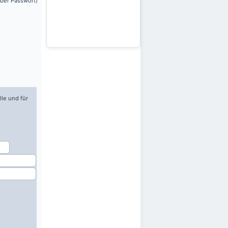
über Passwort)
lle und für