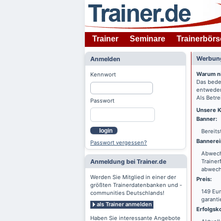
Trainer
Seminare
Trainerbörs
Werbung
Anmelden
Warum n
Kennwort
Das bede
entweder
Als Betre
Passwort
Unsere K
Banner:
login
Bereits
Bannerei
Passwort vergessen?
Abwechs
Anmeldung bei Trainer.de
Trainer
abwechs
Werden Sie Mitglied in einer der
Preis:
größten Trainerdatenbanken und -
149 Eur
communities Deutschlands!
garanti
als Trainer anmelden
Erfolgsko
Haben Sie interessante Angebote