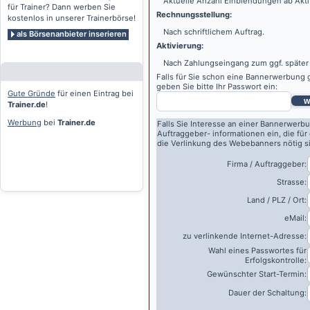
Aktuelle Anzahl Einblendungen ab Akti
für Trainer? Dann werben Sie
Rechnungsstellung:
kostenlos in unserer Trainerbörse!
Nach schriftlichem Auftrag.
als Börsenanbieter inserieren
Aktivierung:
Nach Zahlungseingang zum ggf. später
Falls für Sie schon eine Bannerwerbung g
geben Sie bitte Ihr Passwort ein:
Gute Gründe
für einen Eintrag bei
w
Trainer.de
!
Werbung
bei
Trainer.de
Falls Sie Interesse an einer Bannerwerbu
Auftraggeber- informationen ein, die für
die Verlinkung des Webebanners nötig s
Firma / Auftraggeber:
Strasse:
Land / PLZ / Ort:
eMail:
zu verlinkende Internet-Adresse:
Wahl eines Passwortes für
Erfolgskontrolle:
Gewünschter Start-Termin:
Dauer der Schaltung: