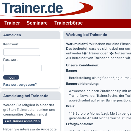
Trainer
Seminare
Trainerbörse
Werbung bei Trainer.de
Anmelden
Warum nicht?
Wir haben nur eine Einsch
Kennwort
Das bedeutet, dass es sich dabei nur um
entweder f�r Trainer oder f�r Nutzer vo
Als Betreiber von Trainer.de behalten wi
Passwort
Unsere Konditionen:
Banner:
login
Bereitstellung als *.gif oder *.jpg dur
Bannereinblendung:
Passwort vergessen?
Abwechselnd nach Zufallsprinzip mit a
Anmeldung bei Trainer.de
TrainerNews, der TrainerSuche, der Tra
abwechselnd auf einer Bannerposition, 
Werden Sie Mitglied in einer der
Preis:
größten Trainerdatenbanken und -
149 Euro pro Monat (zzgl. MwSt.) bei g
communities Deutschlands!
garantierte Anzahl nicht erreicht ist, bl
als Trainer anmelden
Erfolgskontrolle:
Haben Sie interessante Angebote