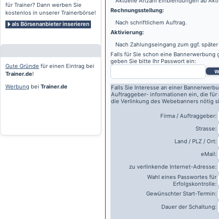
Aktuelle Anzahl Einblendungen ab Akti
für Trainer? Dann werben Sie
Rechnungsstellung:
kostenlos in unserer Trainerbörse!
Nach schriftlichem Auftrag.
als Börsenanbieter inserieren
Aktivierung:
Nach Zahlungseingang zum ggf. später
Falls für Sie schon eine Bannerwerbung g
geben Sie bitte Ihr Passwort ein:
Gute Gründe
für einen Eintrag bei
w
Trainer.de
!
Werbung
bei
Trainer.de
Falls Sie Interesse an einer Bannerwerbu
Auftraggeber- informationen ein, die für
die Verlinkung des Webebanners nötig s
Firma / Auftraggeber:
Strasse:
Land / PLZ / Ort:
eMail:
zu verlinkende Internet-Adresse:
Wahl eines Passwortes für
Erfolgskontrolle:
Gewünschter Start-Termin:
Dauer der Schaltung: