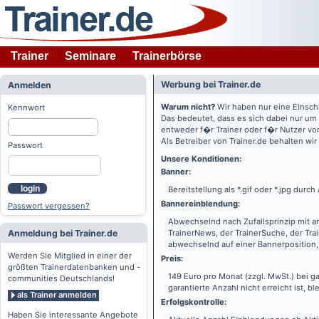
Trainer
Seminare
Trainerbörse
Werbung bei Trainer.de
Anmelden
Warum nicht?
Wir haben nur eine Einsch
Kennwort
Das bedeutet, dass es sich dabei nur um
entweder f�r Trainer oder f�r Nutzer vo
Als Betreiber von Trainer.de behalten wi
Passwort
Unsere Konditionen:
Banner:
login
Bereitstellung als *.gif oder *.jpg dur
Bannereinblendung:
Passwort vergessen?
Abwechselnd nach Zufallsprinzip mit a
Anmeldung bei Trainer.de
TrainerNews, der TrainerSuche, der Tra
abwechselnd auf einer Bannerposition, 
Werden Sie Mitglied in einer der
Preis:
größten Trainerdatenbanken und -
149 Euro pro Monat (zzgl. MwSt.) bei g
communities Deutschlands!
garantierte Anzahl nicht erreicht ist, bl
als Trainer anmelden
Erfolgskontrolle:
Haben Sie interessante Angebote