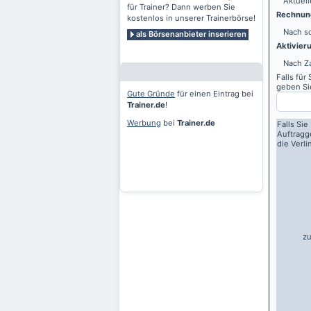
Aktuell
für Trainer? Dann werben Sie
Rechnung
kostenlos in unserer Trainerbörse!
Nach sc
als Börsenanbieter inserieren
Aktivier
Nach Z
Falls für
geben Sie
Gute Gründe
für einen Eintrag bei
Trainer.de
!
Werbung
bei
Trainer.de
Falls Sie
Auftragg
die Verl
zu