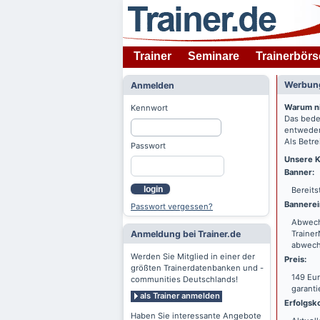
Trainer
Seminare
Trainerbörs
Werbung
Anmelden
Warum n
Kennwort
Das bede
entweder
Als Betre
Passwort
Unsere K
Banner:
login
Bereits
Bannerei
Passwort vergessen?
Abwechs
Anmeldung bei Trainer.de
Trainer
abwechs
Werden Sie Mitglied in einer der
Preis:
größten Trainerdatenbanken und -
149 Eur
communities Deutschlands!
garanti
als Trainer anmelden
Erfolgsko
Haben Sie interessante Angebote