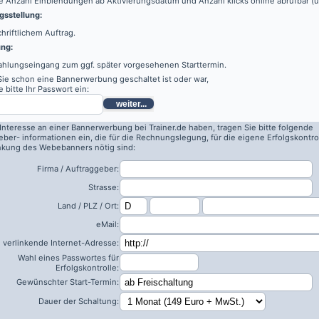
e Anzahl Einblendungen ab Aktivierungsdatum und Anzahl klicks online abrufbar (
sstellung:
hriftlichem Auftrag.
ung:
ahlungseingang zum ggf. später vorgesehenen Starttermin.
 Sie schon eine Bannerwerbung geschaltet ist oder war,
 bitte Ihr Passwort ein:
weiter...
 Interesse an einer Bannerwerbung bei Trainer.de haben, tragen Sie bitte folgende
eber- informationen ein, die für die Rechnungslegung, für die eigene Erfolgskontro
inkung des Webebanners nötig sind:
Firma / Auftraggeber:
Strasse:
Land / PLZ / Ort:
eMail:
 verlinkende Internet-Adresse:
Wahl eines Passwortes für
Erfolgskontrolle:
Gewünschter Start-Termin:
Dauer der Schaltung: