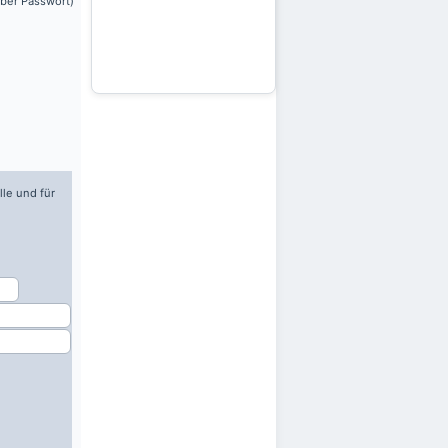
über Passwort)
lle und für