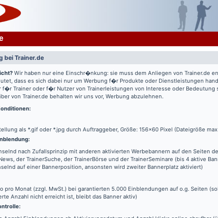
e
 bei Trainer.de
icht?
Wir haben nur eine Einschr�nkung: sie muss dem Anliegen von Trainer.de e
utet, dass es sich dabei nur um Werbung f�r Produkte oder Dienstleistungen hande
 f�r Trainer oder f�r Nutzer von Trainerleistungen von Interesse oder Bedeutung
iber von Trainer.de behalten wir uns vor, Werbung abzulehnen.
onditionen:
tellung als *.gif oder *.jpg durch Auftraggeber, Größe: 156x60 Pixel (Dateigröße max
nblendung:
elnd nach Zufallsprinzip mit anderen aktivierten Werbebannern auf den Seiten de
News, der TrainerSuche, der TrainerBörse und der TrainerSeminare (bis 4 aktive Ba
elnd auf einer Bannerposition, ansonsten wird zweiter Bannerplatz aktiviert)
o pro Monat (zzgl. MwSt.) bei garantierten 5.000 Einblendungen auf o.g. Seiten (s
erte Anzahl nicht erreicht ist, bleibt das Banner aktiv)
ntrolle: