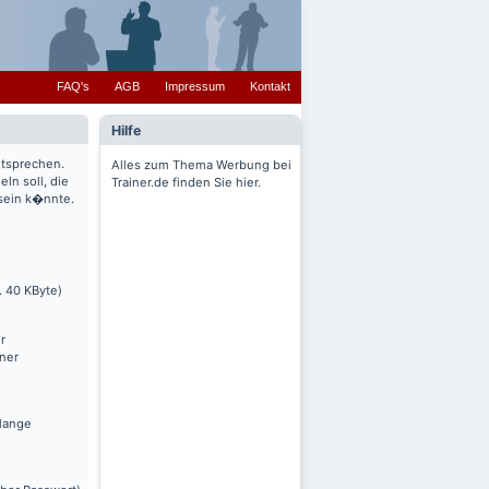
FAQ's
AGB
Impressum
Kontakt
Hilfe
ntsprechen.
Alles zum Thema Werbung bei
ln soll, die
Trainer.de finden Sie hier.
 sein k�nnte.
. 40 KByte)
r
nner
olange