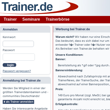
Trainer
Seminare
Trainerbörse
Werbung bei Trainer.de
Anmelden
Warum nicht?
Wir haben nur eine Einsch
Kennwort
Das bedeutet, dass es sich dabei nur um
entweder f�r Trainer oder f�r Nutzer vo
Als Betreiber von Trainer.de behalten wi
Passwort
Unsere Konditionen:
Banner:
login
Bereitstellung als *.gif oder *.jpg dur
Bannereinblendung:
Passwort vergessen?
Abwechselnd nach Zufallsprinzip mit a
Anmeldung bei Trainer.de
TrainerNews, der TrainerSuche, der Tra
abwechselnd auf einer Bannerposition, 
Werden Sie Mitglied in einer der
Preis:
größten Trainerdatenbanken und -
149 Euro pro Monat (zzgl. MwSt.) bei g
communities Deutschlands!
garantierte Anzahl nicht erreicht ist, bl
als Trainer anmelden
Erfolgskontrolle:
Haben Sie interessante Angebote