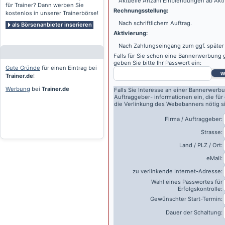
Aktuelle Anzahl Einblendungen ab Akti
für Trainer? Dann werben Sie
Rechnungsstellung:
kostenlos in unserer Trainerbörse!
Nach schriftlichem Auftrag.
als Börsenanbieter inserieren
Aktivierung:
Nach Zahlungseingang zum ggf. später
Falls für Sie schon eine Bannerwerbung g
geben Sie bitte Ihr Passwort ein:
Gute Gründe
für einen Eintrag bei
w
Trainer.de
!
Werbung
bei
Trainer.de
Falls Sie Interesse an einer Bannerwerbu
Auftraggeber- informationen ein, die für
die Verlinkung des Webebanners nötig s
Firma / Auftraggeber:
Strasse:
Land / PLZ / Ort:
eMail:
zu verlinkende Internet-Adresse:
Wahl eines Passwortes für
Erfolgskontrolle:
Gewünschter Start-Termin:
Dauer der Schaltung: