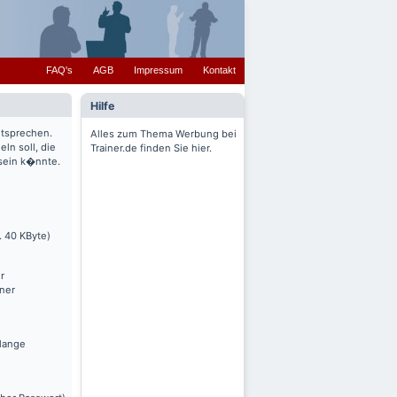
FAQ's
AGB
Impressum
Kontakt
Hilfe
ntsprechen.
Alles zum Thema Werbung bei
ln soll, die
Trainer.de finden Sie hier.
 sein k�nnte.
. 40 KByte)
r
nner
olange