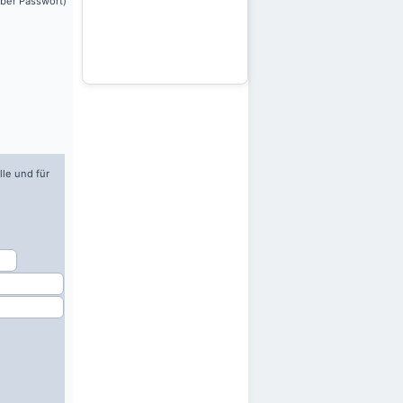
über Passwort)
lle und für