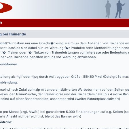
e
 bei Trainer.de
icht?
Wir haben nur eine Einschr�nkung: sie muss dem Anliegen von Trainer.de e
utet, dass es sich dabei nur um Werbung f�r Produkte oder Dienstleistungen hande
 f�r Trainer oder f�r Nutzer von Trainerleistungen von Interesse oder Bedeutung
iber von Trainer.de behalten wir uns vor, Werbung abzulehnen.
onditionen:
tellung als *.gif oder *.jpg durch Auftraggeber, Größe: 156x60 Pixel (Dateigröße max
nblendung:
elnd nach Zufallsprinzip mit anderen aktivierten Werbebannern auf den Seiten de
News, der TrainerSuche, der TrainerBörse und der TrainerSeminare (bis 4 aktive Ba
elnd auf einer Bannerposition, ansonsten wird zweiter Bannerplatz aktiviert)
o pro Monat (zzgl. MwSt.) bei garantierten 5.000 Einblendungen auf o.g. Seiten (s
erte Anzahl nicht erreicht ist, bleibt das Banner aktiv)
ntrolle: