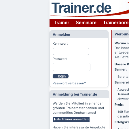
Trainer
Seminare
Trainerbörs
Werbung
Anmelden
Warum n
Kennwort
Das bede
entweder
Als Betre
Passwort
Unsere K
Banner:
login
Bereits
Bannerei
Passwort vergessen?
Abwechs
Anmeldung bei Trainer.de
Trainer
abwechs
Werden Sie Mitglied in einer der
Preis:
größten Trainerdatenbanken und -
149 Eur
communities Deutschlands!
garanti
als Trainer anmelden
Erfolgsko
Haben Sie interessante Angebote