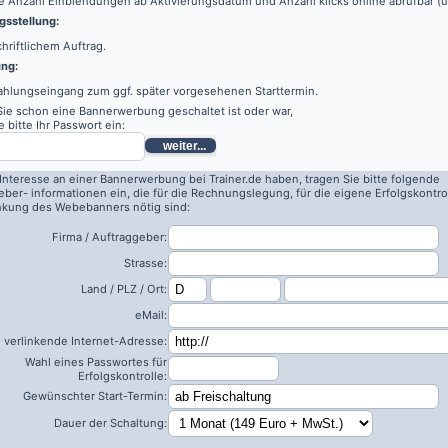
e Anzahl Einblendungen ab Aktivierungsdatum und Anzahl klicks online abrufbar (
sstellung:
hriftlichem Auftrag.
ung:
ahlungseingang zum ggf. später vorgesehenen Starttermin.
 Sie schon eine Bannerwerbung geschaltet ist oder war,
 bitte Ihr Passwort ein:
weiter...
 Interesse an einer Bannerwerbung bei Trainer.de haben, tragen Sie bitte folgende
eber- informationen ein, die für die Rechnungslegung, für die eigene Erfolgskontro
inkung des Webebanners nötig sind:
Firma / Auftraggeber:
Strasse:
Land / PLZ / Ort:
eMail:
 verlinkende Internet-Adresse:
Wahl eines Passwortes für
Erfolgskontrolle:
Gewünschter Start-Termin:
Dauer der Schaltung: