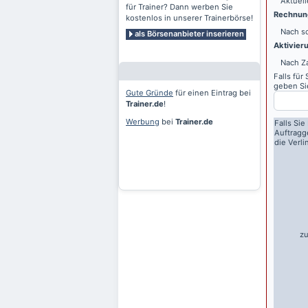
Aktuell
für Trainer? Dann werben Sie
Rechnung
kostenlos in unserer Trainerbörse!
Nach sc
als Börsenanbieter inserieren
Aktivier
Nach Z
Falls für
geben Sie
Gute Gründe
für einen Eintrag bei
Trainer.de
!
Werbung
bei
Trainer.de
Falls Sie
Auftragg
die Verl
zu