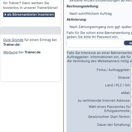
Aktuelle Anzahl Einblendungen ab Akti
für Trainer? Dann werben Sie
Rechnungsstellung:
kostenlos in unserer Trainerbörse!
Nach schriftlichem Auftrag.
als Börsenanbieter inserieren
Aktivierung:
Nach Zahlungseingang zum ggf. später
Falls für Sie schon eine Bannerwerbung g
geben Sie bitte Ihr Passwort ein:
Gute Gründe
für einen Eintrag bei
w
Trainer.de
!
Werbung
bei
Trainer.de
Falls Sie Interesse an einer Bannerwerbu
Auftraggeber- informationen ein, die für
die Verlinkung des Webebanners nötig s
Firma / Auftraggeber:
Strasse:
Land / PLZ / Ort:
eMail:
zu verlinkende Internet-Adresse:
Wahl eines Passwortes für
Erfolgskontrolle:
Gewünschter Start-Termin:
Dauer der Schaltung: