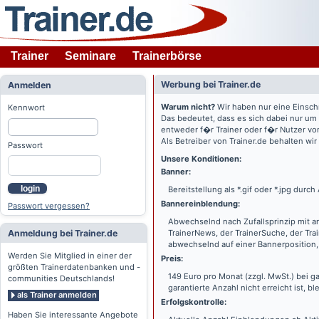
Trainer
Seminare
Trainerbörse
Werbung bei Trainer.de
Anmelden
Warum nicht?
Wir haben nur eine Einsch
Kennwort
Das bedeutet, dass es sich dabei nur um
entweder f�r Trainer oder f�r Nutzer vo
Als Betreiber von Trainer.de behalten wi
Passwort
Unsere Konditionen:
Banner:
login
Bereitstellung als *.gif oder *.jpg dur
Bannereinblendung:
Passwort vergessen?
Abwechselnd nach Zufallsprinzip mit a
Anmeldung bei Trainer.de
TrainerNews, der TrainerSuche, der Tra
abwechselnd auf einer Bannerposition, 
Werden Sie Mitglied in einer der
Preis:
größten Trainerdatenbanken und -
149 Euro pro Monat (zzgl. MwSt.) bei g
communities Deutschlands!
garantierte Anzahl nicht erreicht ist, bl
als Trainer anmelden
Erfolgskontrolle:
Haben Sie interessante Angebote