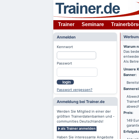
Trainer
Seminare
Trainerbörs
Werbung
Anmelden
Warum n
Kennwort
Das bede
entweder
Als Betre
Passwort
Unsere K
Banner:
login
Bereits
Bannerei
Passwort vergessen?
Abwechs
Anmeldung bei Trainer.de
Trainer
abwechs
Werden Sie Mitglied in einer der
Preis:
größten Trainerdatenbanken und -
149 Eur
communities Deutschlands!
garanti
als Trainer anmelden
Erfolgsko
Haben Sie interessante Angebote