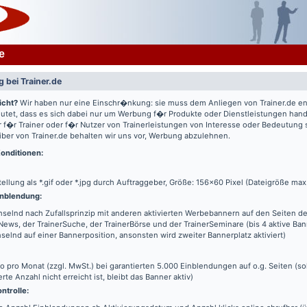
e
 bei Trainer.de
icht?
Wir haben nur eine Einschr�nkung: sie muss dem Anliegen von Trainer.de e
utet, dass es sich dabei nur um Werbung f�r Produkte oder Dienstleistungen hande
 f�r Trainer oder f�r Nutzer von Trainerleistungen von Interesse oder Bedeutung
iber von Trainer.de behalten wir uns vor, Werbung abzulehnen.
onditionen:
tellung als *.gif oder *.jpg durch Auftraggeber, Größe: 156x60 Pixel (Dateigröße max
nblendung:
elnd nach Zufallsprinzip mit anderen aktivierten Werbebannern auf den Seiten de
News, der TrainerSuche, der TrainerBörse und der TrainerSeminare (bis 4 aktive Ba
elnd auf einer Bannerposition, ansonsten wird zweiter Bannerplatz aktiviert)
o pro Monat (zzgl. MwSt.) bei garantierten 5.000 Einblendungen auf o.g. Seiten (s
erte Anzahl nicht erreicht ist, bleibt das Banner aktiv)
ntrolle: