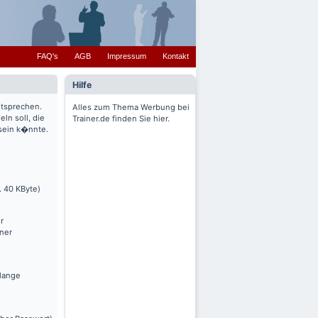
FAQ's
AGB
Impressum
Kontakt
Hilfe
ntsprechen.
Alles zum Thema Werbung bei
ln soll, die
Trainer.de finden Sie hier.
 sein k�nnte.
. 40 KByte)
r
nner
olange