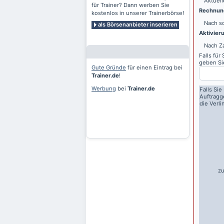
Aktuell
für Trainer? Dann werben Sie
Rechnung
kostenlos in unserer Trainerbörse!
Nach sc
als Börsenanbieter inserieren
Aktivier
Nach Z
Falls für
geben Sie
Gute Gründe
für einen Eintrag bei
Trainer.de
!
Werbung
bei
Trainer.de
Falls Sie
Auftragg
die Verl
zu