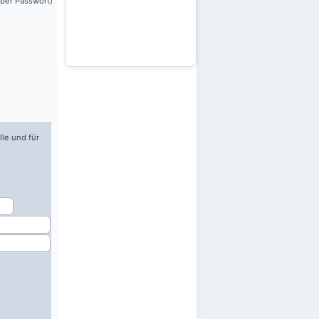
über Passwort)
lle und für