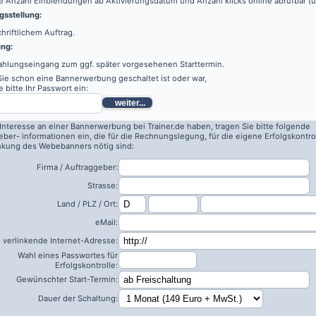
e Anzahl Einblendungen ab Aktivierungsdatum und Anzahl klicks online abrufbar (
sstellung:
hriftlichem Auftrag.
ung:
ahlungseingang zum ggf. später vorgesehenen Starttermin.
 Sie schon eine Bannerwerbung geschaltet ist oder war,
 bitte Ihr Passwort ein:
weiter...
 Interesse an einer Bannerwerbung bei Trainer.de haben, tragen Sie bitte folgende
eber- informationen ein, die für die Rechnungslegung, für die eigene Erfolgskontro
inkung des Webebanners nötig sind:
Firma / Auftraggeber:
Strasse:
Land / PLZ / Ort:
eMail:
 verlinkende Internet-Adresse:
Wahl eines Passwortes für
Erfolgskontrolle:
Gewünschter Start-Termin:
Dauer der Schaltung: