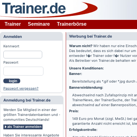
Trainer
Seminare
Trainerbörse
Werbung bei Trainer.de
Anmelden
Warum nicht?
Wir haben nur eine Einsch
Kennwort
Das bedeutet, dass es sich dabei nur um
entweder f�r Trainer oder f�r Nutzer vo
Als Betreiber von Trainer.de behalten wi
Passwort
Unsere Konditionen:
Banner:
login
Bereitstellung als *.gif oder *.jpg dur
Bannereinblendung:
Passwort vergessen?
Abwechselnd nach Zufallsprinzip mit a
Anmeldung bei Trainer.de
TrainerNews, der TrainerSuche, der Tra
abwechselnd auf einer Bannerposition, 
Werden Sie Mitglied in einer der
Preis:
größten Trainerdatenbanken und -
149 Euro pro Monat (zzgl. MwSt.) bei g
communities Deutschlands!
garantierte Anzahl nicht erreicht ist, bl
als Trainer anmelden
Erfolgskontrolle:
Haben Sie interessante Angebote