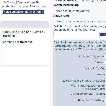
Aktuelle Anzahl Einblendungen ab Akti
für Trainer? Dann werben Sie
Rechnungsstellung:
kostenlos in unserer Trainerbörse!
Nach schriftlichem Auftrag.
als Börsenanbieter inserieren
Aktivierung:
Nach Zahlungseingang zum ggf. später
Falls für Sie schon eine Bannerwerbung g
geben Sie bitte Ihr Passwort ein:
Gute Gründe
für einen Eintrag bei
w
Trainer.de
!
Werbung
bei
Trainer.de
Falls Sie Interesse an einer Bannerwerbu
Auftraggeber- informationen ein, die für
die Verlinkung des Webebanners nötig s
Firma / Auftraggeber:
Strasse:
Land / PLZ / Ort:
eMail:
zu verlinkende Internet-Adresse:
Wahl eines Passwortes für
Erfolgskontrolle:
Gewünschter Start-Termin:
Dauer der Schaltung: