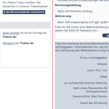
Aktuelle Anzahl Einblendungen ab Akti
für Trainer? Dann werben Sie
Rechnungsstellung:
kostenlos in unserer Trainerbörse!
Nach schriftlichem Auftrag.
als Börsenanbieter inserieren
Aktivierung:
Nach Zahlungseingang zum ggf. später
Falls für Sie schon eine Bannerwerbung g
geben Sie bitte Ihr Passwort ein:
Gute Gründe
für einen Eintrag bei
w
Trainer.de
!
Werbung
bei
Trainer.de
Falls Sie Interesse an einer Bannerwerbu
Auftraggeber- informationen ein, die für
die Verlinkung des Webebanners nötig s
Firma / Auftraggeber:
Strasse:
Land / PLZ / Ort:
eMail:
zu verlinkende Internet-Adresse:
Wahl eines Passwortes für
Erfolgskontrolle:
Gewünschter Start-Termin:
Dauer der Schaltung: