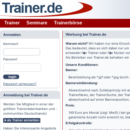
Trainer
Seminare
Trainerbörse
Werbung bei Trainer.de
Anmelden
Warum nicht?
Wir haben nur eine Einsch
Kennwort
Das bedeutet, dass es sich dabei nur um
entweder f�r Trainer oder f�r Nutzer vo
Als Betreiber von Trainer.de behalten wi
Passwort
Unsere Konditionen:
Banner:
login
Bereitstellung als *.gif oder *.jpg dur
Bannereinblendung:
Passwort vergessen?
Abwechselnd nach Zufallsprinzip mit a
Anmeldung bei Trainer.de
TrainerNews, der TrainerSuche, der Tra
abwechselnd auf einer Bannerposition, 
Werden Sie Mitglied in einer der
Preis:
größten Trainerdatenbanken und -
149 Euro pro Monat (zzgl. MwSt.) bei g
communities Deutschlands!
garantierte Anzahl nicht erreicht ist, bl
als Trainer anmelden
Erfolgskontrolle:
Haben Sie interessante Angebote