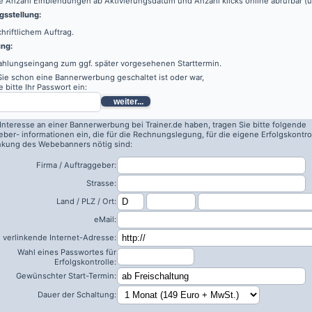
e Anzahl Einblendungen ab Aktivierungsdatum und Anzahl klicks online abrufbar (
sstellung:
hriftlichem Auftrag.
ung:
ahlungseingang zum ggf. später vorgesehenen Starttermin.
 Sie schon eine Bannerwerbung geschaltet ist oder war,
 bitte Ihr Passwort ein:
weiter...
 Interesse an einer Bannerwerbung bei Trainer.de haben, tragen Sie bitte folgende
eber- informationen ein, die für die Rechnungslegung, für die eigene Erfolgskontro
inkung des Webebanners nötig sind:
Firma / Auftraggeber:
Strasse:
Land / PLZ / Ort:
eMail:
 verlinkende Internet-Adresse:
Wahl eines Passwortes für
Erfolgskontrolle:
Gewünschter Start-Termin:
Dauer der Schaltung: