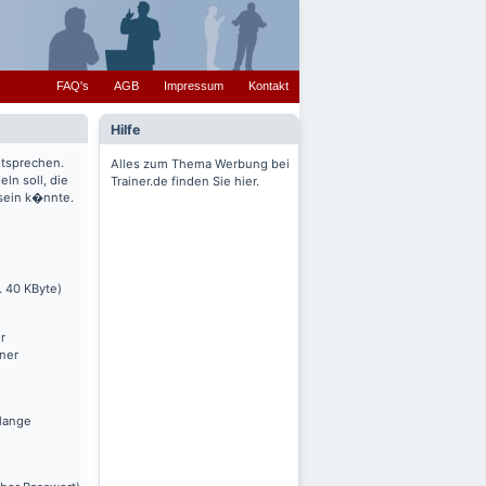
FAQ's
AGB
Impressum
Kontakt
Hilfe
ntsprechen.
Alles zum Thema Werbung bei
ln soll, die
Trainer.de finden Sie hier.
 sein k�nnte.
. 40 KByte)
r
nner
olange