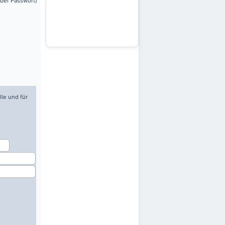
über Passwort)
lle und für