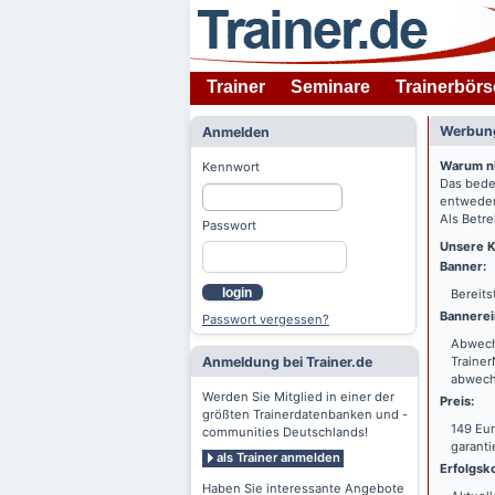
Trainer
Seminare
Trainerbörs
Werbung
Anmelden
Warum n
Kennwort
Das bede
entweder
Als Betre
Passwort
Unsere K
Banner:
login
Bereits
Bannerei
Passwort vergessen?
Abwechs
Anmeldung bei Trainer.de
Trainer
abwechs
Werden Sie Mitglied in einer der
Preis:
größten Trainerdatenbanken und -
149 Eur
communities Deutschlands!
garanti
als Trainer anmelden
Erfolgsko
Haben Sie interessante Angebote