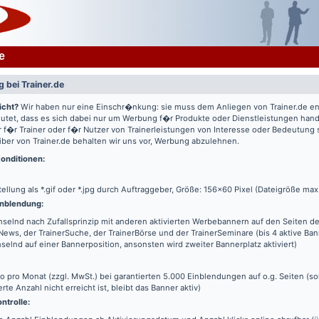
e
 bei Trainer.de
icht?
Wir haben nur eine Einschr�nkung: sie muss dem Anliegen von Trainer.de e
utet, dass es sich dabei nur um Werbung f�r Produkte oder Dienstleistungen hande
 f�r Trainer oder f�r Nutzer von Trainerleistungen von Interesse oder Bedeutung
iber von Trainer.de behalten wir uns vor, Werbung abzulehnen.
onditionen:
tellung als *.gif oder *.jpg durch Auftraggeber, Größe: 156x60 Pixel (Dateigröße max
nblendung:
elnd nach Zufallsprinzip mit anderen aktivierten Werbebannern auf den Seiten de
News, der TrainerSuche, der TrainerBörse und der TrainerSeminare (bis 4 aktive Ba
elnd auf einer Bannerposition, ansonsten wird zweiter Bannerplatz aktiviert)
o pro Monat (zzgl. MwSt.) bei garantierten 5.000 Einblendungen auf o.g. Seiten (s
erte Anzahl nicht erreicht ist, bleibt das Banner aktiv)
ntrolle: