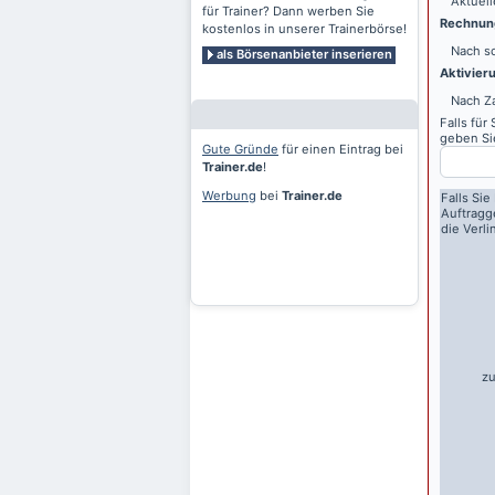
Aktuell
für Trainer? Dann werben Sie
Rechnung
kostenlos in unserer Trainerbörse!
Nach sc
als Börsenanbieter inserieren
Aktivier
Nach Z
Falls für
geben Sie
Gute Gründe
für einen Eintrag bei
Trainer.de
!
Werbung
bei
Trainer.de
Falls Sie
Auftragg
die Verl
zu