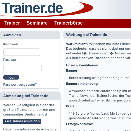
Trainer
Seminare
Trainerbörse
Werbung bei Trainer.de
Anmelden
Warum nicht?
Wir haben nur eine Einsch
Kennwort
Das bedeutet, dass es sich dabei nur um
entweder f�r Trainer oder f�r Nutzer vo
Als Betreiber von Trainer.de behalten wi
Passwort
Unsere Konditionen:
Banner:
login
Bereitstellung als *.gif oder *.jpg dur
Bannereinblendung:
Passwort vergessen?
Abwechselnd nach Zufallsprinzip mit a
Anmeldung bei Trainer.de
TrainerNews, der TrainerSuche, der Tra
abwechselnd auf einer Bannerposition, 
Werden Sie Mitglied in einer der
Preis:
größten Trainerdatenbanken und -
149 Euro pro Monat (zzgl. MwSt.) bei g
communities Deutschlands!
garantierte Anzahl nicht erreicht ist, bl
als Trainer anmelden
Erfolgskontrolle:
Haben Sie interessante Angebote