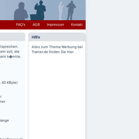
FAQ's
AGB
Impressum
Kontakt
Hilfe
ntsprechen.
Alles zum Thema Werbung bei
ln soll, die
Trainer.de finden Sie hier.
 sein k�nnte.
. 40 KByte)
r
nner
olange