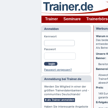
Trainer
Seminare
Trainerbörs
Werbung
Anmelden
Warum n
Kennwort
Das bede
entweder
Als Betre
Passwort
Unsere K
Banner:
login
Bereits
Bannerei
Passwort vergessen?
Abwechs
Anmeldung bei Trainer.de
Trainer
abwechs
Werden Sie Mitglied in einer der
Preis:
größten Trainerdatenbanken und -
149 Eur
communities Deutschlands!
garanti
als Trainer anmelden
Erfolgsko
Haben Sie interessante Angebote