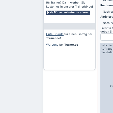
Aktuell
für Trainer? Dann werben Sie
Rechnung
kostenlos in unserer Trainerbörse!
Nach sc
als Börsenanbieter inserieren
Aktivier
Nach Z
Falls für
geben Sie
Gute Gründe
für einen Eintrag bei
Trainer.de
!
Werbung
bei
Trainer.de
Falls Sie
Auftragg
die Verl
zu