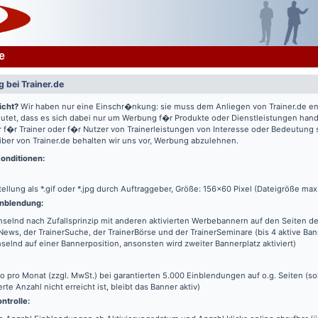
e
 bei Trainer.de
icht?
Wir haben nur eine Einschr�nkung: sie muss dem Anliegen von Trainer.de e
utet, dass es sich dabei nur um Werbung f�r Produkte oder Dienstleistungen hande
 f�r Trainer oder f�r Nutzer von Trainerleistungen von Interesse oder Bedeutung
iber von Trainer.de behalten wir uns vor, Werbung abzulehnen.
onditionen:
tellung als *.gif oder *.jpg durch Auftraggeber, Größe: 156x60 Pixel (Dateigröße max
nblendung:
elnd nach Zufallsprinzip mit anderen aktivierten Werbebannern auf den Seiten de
News, der TrainerSuche, der TrainerBörse und der TrainerSeminare (bis 4 aktive Ba
elnd auf einer Bannerposition, ansonsten wird zweiter Bannerplatz aktiviert)
o pro Monat (zzgl. MwSt.) bei garantierten 5.000 Einblendungen auf o.g. Seiten (s
erte Anzahl nicht erreicht ist, bleibt das Banner aktiv)
ntrolle: