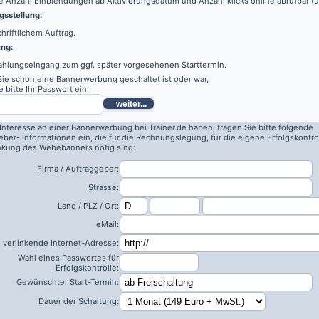
e Anzahl Einblendungen ab Aktivierungsdatum und Anzahl klicks online abrufbar (
sstellung:
hriftlichem Auftrag.
ung:
ahlungseingang zum ggf. später vorgesehenen Starttermin.
 Sie schon eine Bannerwerbung geschaltet ist oder war,
 bitte Ihr Passwort ein:
weiter...
 Interesse an einer Bannerwerbung bei Trainer.de haben, tragen Sie bitte folgende
eber- informationen ein, die für die Rechnungslegung, für die eigene Erfolgskontro
inkung des Webebanners nötig sind:
Firma / Auftraggeber:
Strasse:
Land / PLZ / Ort:
eMail:
 verlinkende Internet-Adresse:
Wahl eines Passwortes für
Erfolgskontrolle:
Gewünschter Start-Termin:
Dauer der Schaltung: