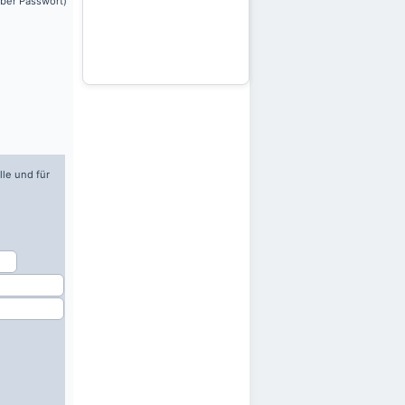
über Passwort)
lle und für