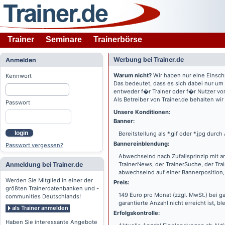
Trainer
Seminare
Trainerbörse
Werbung bei Trainer.de
Anmelden
Warum nicht?
Wir haben nur eine Einsch
Kennwort
Das bedeutet, dass es sich dabei nur um
entweder f�r Trainer oder f�r Nutzer vo
Als Betreiber von Trainer.de behalten wi
Passwort
Unsere Konditionen:
Banner:
login
Bereitstellung als *.gif oder *.jpg dur
Bannereinblendung:
Passwort vergessen?
Abwechselnd nach Zufallsprinzip mit a
Anmeldung bei Trainer.de
TrainerNews, der TrainerSuche, der Tra
abwechselnd auf einer Bannerposition, 
Werden Sie Mitglied in einer der
Preis:
größten Trainerdatenbanken und -
149 Euro pro Monat (zzgl. MwSt.) bei g
communities Deutschlands!
garantierte Anzahl nicht erreicht ist, bl
als Trainer anmelden
Erfolgskontrolle:
Haben Sie interessante Angebote