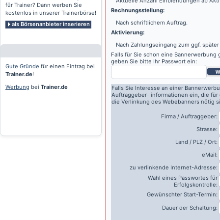
Aktuelle Anzahl Einblendungen ab Akti
für Trainer? Dann werben Sie
Rechnungsstellung:
kostenlos in unserer Trainerbörse!
Nach schriftlichem Auftrag.
als Börsenanbieter inserieren
Aktivierung:
Nach Zahlungseingang zum ggf. später
Falls für Sie schon eine Bannerwerbung g
geben Sie bitte Ihr Passwort ein:
Gute Gründe
für einen Eintrag bei
w
Trainer.de
!
Werbung
bei
Trainer.de
Falls Sie Interesse an einer Bannerwerbu
Auftraggeber- informationen ein, die für
die Verlinkung des Webebanners nötig s
Firma / Auftraggeber:
Strasse:
Land / PLZ / Ort:
eMail:
zu verlinkende Internet-Adresse:
Wahl eines Passwortes für
Erfolgskontrolle:
Gewünschter Start-Termin:
Dauer der Schaltung: