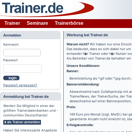
Trainer
Seminare
Trainerbörse
Werbung bei Trainer.de
Anmelden
Warum nicht?
Wir haben nur eine Einsch
Kennwort
Das bedeutet, dass es sich dabei nur um
entweder f�r Trainer oder f�r Nutzer vo
Als Betreiber von Trainer.de behalten wi
Passwort
Unsere Konditionen:
Banner:
login
Bereitstellung als *.gif oder *.jpg dur
Bannereinblendung:
Passwort vergessen?
Abwechselnd nach Zufallsprinzip mit a
Anmeldung bei Trainer.de
TrainerNews, der TrainerSuche, der Tra
abwechselnd auf einer Bannerposition, 
Werden Sie Mitglied in einer der
Preis:
größten Trainerdatenbanken und -
149 Euro pro Monat (zzgl. MwSt.) bei g
communities Deutschlands!
garantierte Anzahl nicht erreicht ist, bl
als Trainer anmelden
Erfolgskontrolle:
Haben Sie interessante Angebote