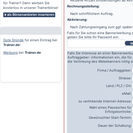
Aktuelle Anzahl Einblendungen ab Akti
für Trainer? Dann werben Sie
Rechnungsstellung:
kostenlos in unserer Trainerbörse!
Nach schriftlichem Auftrag.
als Börsenanbieter inserieren
Aktivierung:
Nach Zahlungseingang zum ggf. später
Falls für Sie schon eine Bannerwerbung g
geben Sie bitte Ihr Passwort ein:
Gute Gründe
für einen Eintrag bei
w
Trainer.de
!
Werbung
bei
Trainer.de
Falls Sie Interesse an einer Bannerwerbu
Auftraggeber- informationen ein, die für
die Verlinkung des Webebanners nötig s
Firma / Auftraggeber:
Strasse:
Land / PLZ / Ort:
eMail:
zu verlinkende Internet-Adresse:
Wahl eines Passwortes für
Erfolgskontrolle:
Gewünschter Start-Termin:
Dauer der Schaltung: