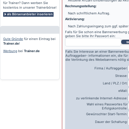
Aktuelle Anzahl Einblendungen ab Akti
für Trainer? Dann werben Sie
Rechnungsstellung:
kostenlos in unserer Trainerbörse!
Nach schriftlichem Auftrag.
als Börsenanbieter inserieren
Aktivierung:
Nach Zahlungseingang zum ggf. später
Falls für Sie schon eine Bannerwerbung g
geben Sie bitte Ihr Passwort ein:
Gute Gründe
für einen Eintrag bei
w
Trainer.de
!
Werbung
bei
Trainer.de
Falls Sie Interesse an einer Bannerwerbu
Auftraggeber- informationen ein, die für
die Verlinkung des Webebanners nötig s
Firma / Auftraggeber:
Strasse:
Land / PLZ / Ort:
eMail:
zu verlinkende Internet-Adresse:
Wahl eines Passwortes für
Erfolgskontrolle:
Gewünschter Start-Termin:
Dauer der Schaltung: