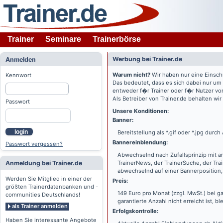
Trainer
Seminare
Trainerbörse
Werbung bei Trainer.de
Anmelden
Warum nicht?
Wir haben nur eine Einsch
Kennwort
Das bedeutet, dass es sich dabei nur um
entweder f�r Trainer oder f�r Nutzer vo
Als Betreiber von Trainer.de behalten wi
Passwort
Unsere Konditionen:
Banner:
login
Bereitstellung als *.gif oder *.jpg dur
Bannereinblendung:
Passwort vergessen?
Abwechselnd nach Zufallsprinzip mit a
Anmeldung bei Trainer.de
TrainerNews, der TrainerSuche, der Tra
abwechselnd auf einer Bannerposition, 
Werden Sie Mitglied in einer der
Preis:
größten Trainerdatenbanken und -
149 Euro pro Monat (zzgl. MwSt.) bei g
communities Deutschlands!
garantierte Anzahl nicht erreicht ist, bl
als Trainer anmelden
Erfolgskontrolle:
Haben Sie interessante Angebote