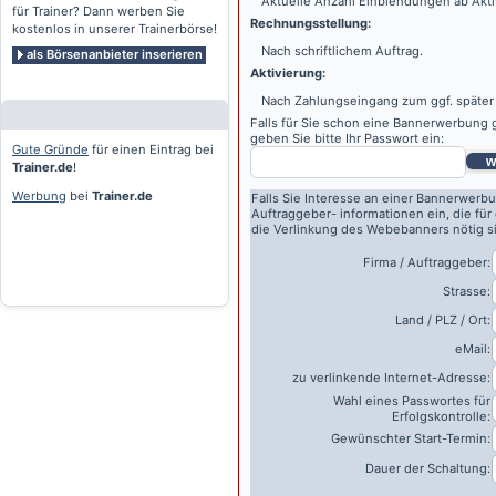
Aktuelle Anzahl Einblendungen ab Akti
für Trainer? Dann werben Sie
Rechnungsstellung:
kostenlos in unserer Trainerbörse!
Nach schriftlichem Auftrag.
als Börsenanbieter inserieren
Aktivierung:
Nach Zahlungseingang zum ggf. später
Falls für Sie schon eine Bannerwerbung g
geben Sie bitte Ihr Passwort ein:
Gute Gründe
für einen Eintrag bei
w
Trainer.de
!
Werbung
bei
Trainer.de
Falls Sie Interesse an einer Bannerwerbu
Auftraggeber- informationen ein, die für
die Verlinkung des Webebanners nötig s
Firma / Auftraggeber:
Strasse:
Land / PLZ / Ort:
eMail:
zu verlinkende Internet-Adresse:
Wahl eines Passwortes für
Erfolgskontrolle:
Gewünschter Start-Termin:
Dauer der Schaltung: