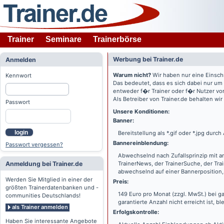
Trainer
Seminare
Trainerbörse
Werbung bei Trainer.de
Anmelden
Warum nicht?
Wir haben nur eine Einsch
Kennwort
Das bedeutet, dass es sich dabei nur um
entweder f�r Trainer oder f�r Nutzer vo
Als Betreiber von Trainer.de behalten wi
Passwort
Unsere Konditionen:
Banner:
login
Bereitstellung als *.gif oder *.jpg dur
Bannereinblendung:
Passwort vergessen?
Abwechselnd nach Zufallsprinzip mit a
Anmeldung bei Trainer.de
TrainerNews, der TrainerSuche, der Tra
abwechselnd auf einer Bannerposition, 
Werden Sie Mitglied in einer der
Preis:
größten Trainerdatenbanken und -
149 Euro pro Monat (zzgl. MwSt.) bei g
communities Deutschlands!
garantierte Anzahl nicht erreicht ist, bl
als Trainer anmelden
Erfolgskontrolle:
Haben Sie interessante Angebote