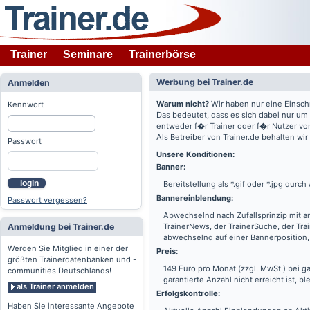
Trainer
Seminare
Trainerbörse
Werbung bei Trainer.de
Anmelden
Warum nicht?
Wir haben nur eine Einsch
Kennwort
Das bedeutet, dass es sich dabei nur um
entweder f�r Trainer oder f�r Nutzer vo
Als Betreiber von Trainer.de behalten wi
Passwort
Unsere Konditionen:
Banner:
login
Bereitstellung als *.gif oder *.jpg dur
Bannereinblendung:
Passwort vergessen?
Abwechselnd nach Zufallsprinzip mit a
Anmeldung bei Trainer.de
TrainerNews, der TrainerSuche, der Tra
abwechselnd auf einer Bannerposition, 
Werden Sie Mitglied in einer der
Preis:
größten Trainerdatenbanken und -
149 Euro pro Monat (zzgl. MwSt.) bei g
communities Deutschlands!
garantierte Anzahl nicht erreicht ist, bl
als Trainer anmelden
Erfolgskontrolle:
Haben Sie interessante Angebote