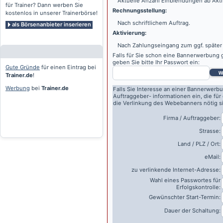
Aktuelle Anzahl Einblendungen ab Akti
für Trainer? Dann werben Sie
Rechnungsstellung:
kostenlos in unserer Trainerbörse!
Nach schriftlichem Auftrag.
als Börsenanbieter inserieren
Aktivierung:
Nach Zahlungseingang zum ggf. später
Falls für Sie schon eine Bannerwerbung g
geben Sie bitte Ihr Passwort ein:
Gute Gründe
für einen Eintrag bei
w
Trainer.de
!
Werbung
bei
Trainer.de
Falls Sie Interesse an einer Bannerwerbu
Auftraggeber- informationen ein, die für
die Verlinkung des Webebanners nötig s
Firma / Auftraggeber:
Strasse:
Land / PLZ / Ort:
eMail:
zu verlinkende Internet-Adresse:
Wahl eines Passwortes für
Erfolgskontrolle:
Gewünschter Start-Termin:
Dauer der Schaltung: