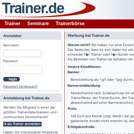
Trainer
Seminare
Trainerbörse
Werbung bei Trainer.de
Anmelden
Warum nicht?
Wir haben nur eine Einsch
Kennwort
Das bedeutet, dass es sich dabei nur um
entweder f�r Trainer oder f�r Nutzer vo
Als Betreiber von Trainer.de behalten wi
Passwort
Unsere Konditionen:
Banner:
login
Bereitstellung als *.gif oder *.jpg dur
Bannereinblendung:
Passwort vergessen?
Abwechselnd nach Zufallsprinzip mit a
Anmeldung bei Trainer.de
TrainerNews, der TrainerSuche, der Tra
abwechselnd auf einer Bannerposition, 
Werden Sie Mitglied in einer der
Preis:
größten Trainerdatenbanken und -
149 Euro pro Monat (zzgl. MwSt.) bei g
communities Deutschlands!
garantierte Anzahl nicht erreicht ist, bl
als Trainer anmelden
Erfolgskontrolle:
Haben Sie interessante Angebote