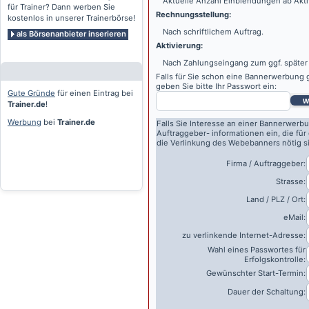
Aktuelle Anzahl Einblendungen ab Akti
für Trainer? Dann werben Sie
Rechnungsstellung:
kostenlos in unserer Trainerbörse!
Nach schriftlichem Auftrag.
als Börsenanbieter inserieren
Aktivierung:
Nach Zahlungseingang zum ggf. später
Falls für Sie schon eine Bannerwerbung g
geben Sie bitte Ihr Passwort ein:
Gute Gründe
für einen Eintrag bei
w
Trainer.de
!
Werbung
bei
Trainer.de
Falls Sie Interesse an einer Bannerwerbu
Auftraggeber- informationen ein, die für
die Verlinkung des Webebanners nötig s
Firma / Auftraggeber:
Strasse:
Land / PLZ / Ort:
eMail:
zu verlinkende Internet-Adresse:
Wahl eines Passwortes für
Erfolgskontrolle:
Gewünschter Start-Termin:
Dauer der Schaltung: