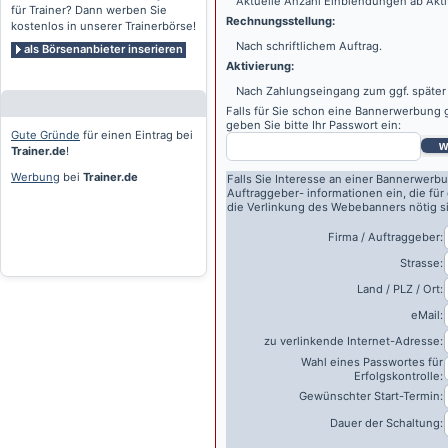
Aktuelle Anzahl Einblendungen ab Akti
für Trainer? Dann werben Sie
Rechnungsstellung:
kostenlos in unserer Trainerbörse!
Nach schriftlichem Auftrag.
als Börsenanbieter inserieren
Aktivierung:
Nach Zahlungseingang zum ggf. später
Falls für Sie schon eine Bannerwerbung g
geben Sie bitte Ihr Passwort ein:
Gute Gründe
für einen Eintrag bei
w
Trainer.de
!
Werbung
bei
Trainer.de
Falls Sie Interesse an einer Bannerwerbu
Auftraggeber- informationen ein, die für
die Verlinkung des Webebanners nötig s
Firma / Auftraggeber:
Strasse:
Land / PLZ / Ort:
eMail:
zu verlinkende Internet-Adresse:
Wahl eines Passwortes für
Erfolgskontrolle:
Gewünschter Start-Termin:
Dauer der Schaltung: