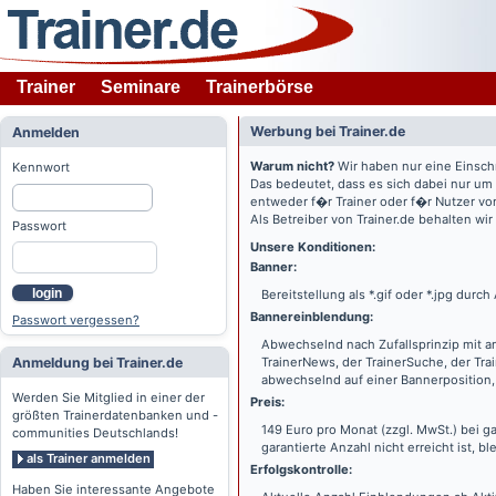
Trainer
Seminare
Trainerbörse
Werbung bei Trainer.de
Anmelden
Warum nicht?
Wir haben nur eine Einsch
Kennwort
Das bedeutet, dass es sich dabei nur um
entweder f�r Trainer oder f�r Nutzer vo
Als Betreiber von Trainer.de behalten wi
Passwort
Unsere Konditionen:
Banner:
login
Bereitstellung als *.gif oder *.jpg dur
Bannereinblendung:
Passwort vergessen?
Abwechselnd nach Zufallsprinzip mit a
Anmeldung bei Trainer.de
TrainerNews, der TrainerSuche, der Tra
abwechselnd auf einer Bannerposition, 
Werden Sie Mitglied in einer der
Preis:
größten Trainerdatenbanken und -
149 Euro pro Monat (zzgl. MwSt.) bei g
communities Deutschlands!
garantierte Anzahl nicht erreicht ist, bl
als Trainer anmelden
Erfolgskontrolle:
Haben Sie interessante Angebote