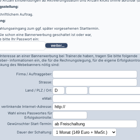
e Anzahl Einblendungen ab Aktivierungsdatum und Anzahl klicks online abrufbar (
sstellung:
hriftlichem Auftrag.
ung:
ahlungseingang zum ggf. später vorgesehenen Starttermin.
 Sie schon eine Bannerwerbung geschaltet ist oder war,
 bitte Ihr Passwort ein:
weiter...
 Interesse an einer Bannerwerbung bei Trainer.de haben, tragen Sie bitte folgende
eber- informationen ein, die für die Rechnungslegung, für die eigene Erfolgskontro
inkung des Webebanners nötig sind:
Firma / Auftraggeber:
Strasse:
Land / PLZ / Ort:
eMail:
 verlinkende Internet-Adresse:
Wahl eines Passwortes für
Erfolgskontrolle:
Gewünschter Start-Termin:
Dauer der Schaltung: