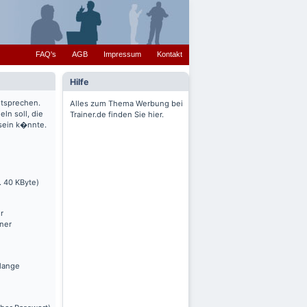
FAQ's
AGB
Impressum
Kontakt
Hilfe
ntsprechen.
Alles zum Thema Werbung bei
ln soll, die
Trainer.de finden Sie hier.
 sein k�nnte.
. 40 KByte)
r
nner
olange