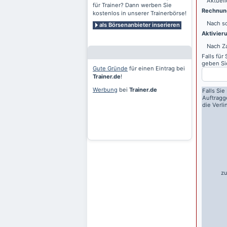
Aktuell
für Trainer? Dann werben Sie
Rechnung
kostenlos in unserer Trainerbörse!
Nach sc
als Börsenanbieter inserieren
Aktivier
Nach Z
Falls für
geben Sie
Gute Gründe
für einen Eintrag bei
Trainer.de
!
Werbung
bei
Trainer.de
Falls Sie
Auftragg
die Verl
zu