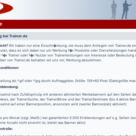
e
 bei Trainer.de
icht?
Wir haben nur eine Einschr�nkung: sie muss dem Anliegen von Trainer.de e
utet, dass es sich dabei nur um Werbung f�r Produkte oder Dienstleistungen hande
 f�r Trainer oder f�r Nutzer von Trainerleistungen von Interesse oder Bedeutung
iber von Trainer.de behalten wir uns vor, Werbung abzulehnen.
onditionen:
tellung als *.gif oder *.jpg durch Auftraggeber, Größe: 156x60 Pixel (Dateigröße max
nblendung:
elnd nach Zufallsprinzip mit anderen aktivierten Werbebannern auf den Seiten de
News, der TrainerSuche, der TrainerBörse und der TrainerSeminare (bis 4 aktive Ba
elnd auf einer Bannerposition, ansonsten wird zweiter Bannerplatz aktiviert)
o pro Monat (zzgl. MwSt.) bei garantierten 5.000 Einblendungen auf o.g. Seiten (s
erte Anzahl nicht erreicht ist, bleibt das Banner aktiv)
ntrolle: