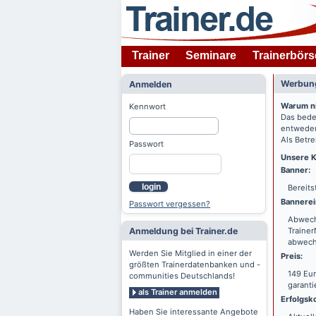
Trainer
Seminare
Trainerbörs
Werbung
Anmelden
Warum n
Kennwort
Das bede
entweder
Als Betre
Passwort
Unsere K
Banner:
login
Bereits
Bannerei
Passwort vergessen?
Abwechs
Anmeldung bei Trainer.de
Trainer
abwechs
Werden Sie Mitglied in einer der
Preis:
größten Trainerdatenbanken und -
149 Eur
communities Deutschlands!
garanti
als Trainer anmelden
Erfolgsko
Haben Sie interessante Angebote