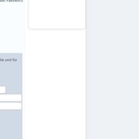
über Passwort)
lle und für