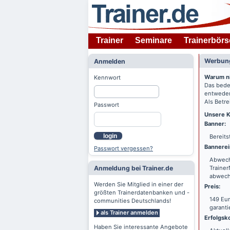
Trainer
Seminare
Trainerbörs
Werbung
Anmelden
Warum n
Kennwort
Das bede
entweder
Als Betre
Passwort
Unsere K
Banner:
login
Bereits
Bannerei
Passwort vergessen?
Abwechs
Anmeldung bei Trainer.de
Trainer
abwechs
Werden Sie Mitglied in einer der
Preis:
größten Trainerdatenbanken und -
149 Eur
communities Deutschlands!
garanti
als Trainer anmelden
Erfolgsko
Haben Sie interessante Angebote