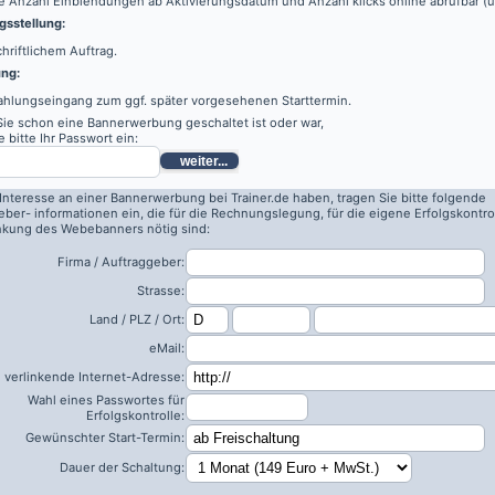
e Anzahl Einblendungen ab Aktivierungsdatum und Anzahl klicks online abrufbar (
sstellung:
hriftlichem Auftrag.
ung:
ahlungseingang zum ggf. später vorgesehenen Starttermin.
 Sie schon eine Bannerwerbung geschaltet ist oder war,
 bitte Ihr Passwort ein:
weiter...
 Interesse an einer Bannerwerbung bei Trainer.de haben, tragen Sie bitte folgende
eber- informationen ein, die für die Rechnungslegung, für die eigene Erfolgskontro
inkung des Webebanners nötig sind:
Firma / Auftraggeber:
Strasse:
Land / PLZ / Ort:
eMail:
 verlinkende Internet-Adresse:
Wahl eines Passwortes für
Erfolgskontrolle:
Gewünschter Start-Termin:
Dauer der Schaltung: