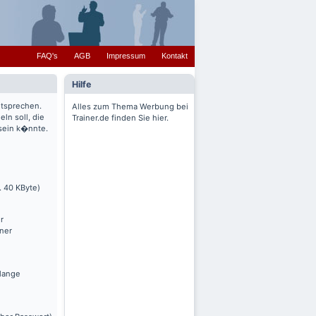
FAQ's
AGB
Impressum
Kontakt
Hilfe
ntsprechen.
Alles zum Thema Werbung bei
ln soll, die
Trainer.de finden Sie hier.
 sein k�nnte.
. 40 KByte)
r
nner
olange