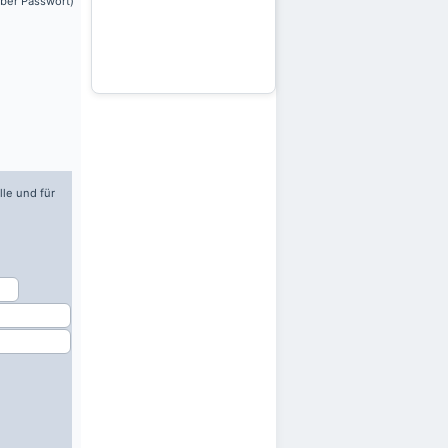
über Passwort)
lle und für