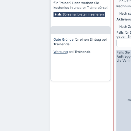
Aktuell
für Trainer? Dann werben Sie
Rechnung
kostenlos in unserer Trainerbörse!
Nach sc
als Börsenanbieter inserieren
Aktivier
Nach Z
Falls für
geben Sie
Gute Gründe
für einen Eintrag bei
Trainer.de
!
Werbung
bei
Trainer.de
Falls Sie
Auftragg
die Verl
zu