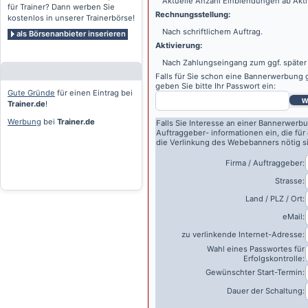
Aktuelle Anzahl Einblendungen ab Akti
für Trainer? Dann werben Sie
Rechnungsstellung:
kostenlos in unserer Trainerbörse!
Nach schriftlichem Auftrag.
als Börsenanbieter inserieren
Aktivierung:
Nach Zahlungseingang zum ggf. später
Falls für Sie schon eine Bannerwerbung g
geben Sie bitte Ihr Passwort ein:
Gute Gründe
für einen Eintrag bei
w
Trainer.de
!
Werbung
bei
Trainer.de
Falls Sie Interesse an einer Bannerwerbu
Auftraggeber- informationen ein, die für
die Verlinkung des Webebanners nötig s
Firma / Auftraggeber:
Strasse:
Land / PLZ / Ort:
eMail:
zu verlinkende Internet-Adresse:
Wahl eines Passwortes für
Erfolgskontrolle:
Gewünschter Start-Termin:
Dauer der Schaltung: