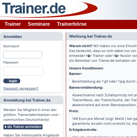
Trainer
Seminare
Trainerbörse
Werbung bei Trainer.de
Anmelden
Warum nicht?
Wir haben nur eine Einsch
Kennwort
Das bedeutet, dass es sich dabei nur um
entweder f�r Trainer oder f�r Nutzer vo
Als Betreiber von Trainer.de behalten wi
Passwort
Unsere Konditionen:
Banner:
login
Bereitstellung als *.gif oder *.jpg dur
Bannereinblendung:
Passwort vergessen?
Abwechselnd nach Zufallsprinzip mit a
Anmeldung bei Trainer.de
TrainerNews, der TrainerSuche, der Tra
abwechselnd auf einer Bannerposition, 
Werden Sie Mitglied in einer der
Preis:
größten Trainerdatenbanken und -
149 Euro pro Monat (zzgl. MwSt.) bei g
communities Deutschlands!
garantierte Anzahl nicht erreicht ist, bl
als Trainer anmelden
Erfolgskontrolle:
Haben Sie interessante Angebote