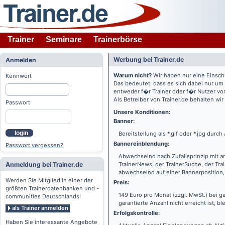
Trainer
Seminare
Trainerbörse
Werbung bei Trainer.de
Anmelden
Warum nicht?
Wir haben nur eine Einsch
Kennwort
Das bedeutet, dass es sich dabei nur um
entweder f�r Trainer oder f�r Nutzer vo
Als Betreiber von Trainer.de behalten wi
Passwort
Unsere Konditionen:
Banner:
login
Bereitstellung als *.gif oder *.jpg dur
Bannereinblendung:
Passwort vergessen?
Abwechselnd nach Zufallsprinzip mit a
Anmeldung bei Trainer.de
TrainerNews, der TrainerSuche, der Tra
abwechselnd auf einer Bannerposition, 
Werden Sie Mitglied in einer der
Preis:
größten Trainerdatenbanken und -
149 Euro pro Monat (zzgl. MwSt.) bei g
communities Deutschlands!
garantierte Anzahl nicht erreicht ist, bl
als Trainer anmelden
Erfolgskontrolle:
Haben Sie interessante Angebote