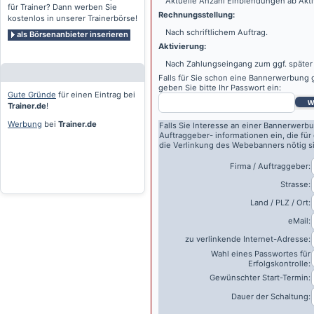
Aktuelle Anzahl Einblendungen ab Akti
für Trainer? Dann werben Sie
Rechnungsstellung:
kostenlos in unserer Trainerbörse!
Nach schriftlichem Auftrag.
als Börsenanbieter inserieren
Aktivierung:
Nach Zahlungseingang zum ggf. später
Falls für Sie schon eine Bannerwerbung g
geben Sie bitte Ihr Passwort ein:
Gute Gründe
für einen Eintrag bei
w
Trainer.de
!
Werbung
bei
Trainer.de
Falls Sie Interesse an einer Bannerwerbu
Auftraggeber- informationen ein, die für
die Verlinkung des Webebanners nötig s
Firma / Auftraggeber:
Strasse:
Land / PLZ / Ort:
eMail:
zu verlinkende Internet-Adresse:
Wahl eines Passwortes für
Erfolgskontrolle:
Gewünschter Start-Termin:
Dauer der Schaltung: