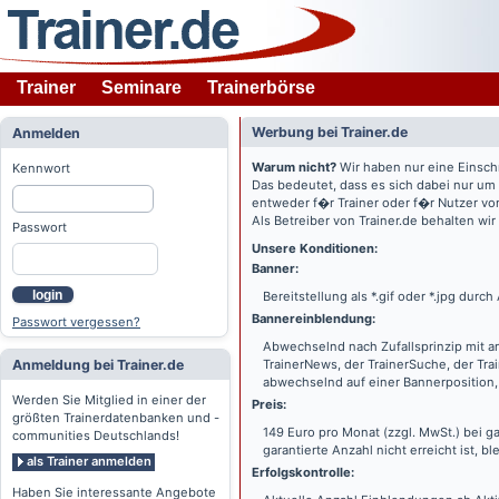
Trainer
Seminare
Trainerbörse
Werbung bei Trainer.de
Anmelden
Warum nicht?
Wir haben nur eine Einsch
Kennwort
Das bedeutet, dass es sich dabei nur um
entweder f�r Trainer oder f�r Nutzer vo
Als Betreiber von Trainer.de behalten wi
Passwort
Unsere Konditionen:
Banner:
login
Bereitstellung als *.gif oder *.jpg dur
Bannereinblendung:
Passwort vergessen?
Abwechselnd nach Zufallsprinzip mit a
Anmeldung bei Trainer.de
TrainerNews, der TrainerSuche, der Tra
abwechselnd auf einer Bannerposition, 
Werden Sie Mitglied in einer der
Preis:
größten Trainerdatenbanken und -
149 Euro pro Monat (zzgl. MwSt.) bei g
communities Deutschlands!
garantierte Anzahl nicht erreicht ist, bl
als Trainer anmelden
Erfolgskontrolle:
Haben Sie interessante Angebote