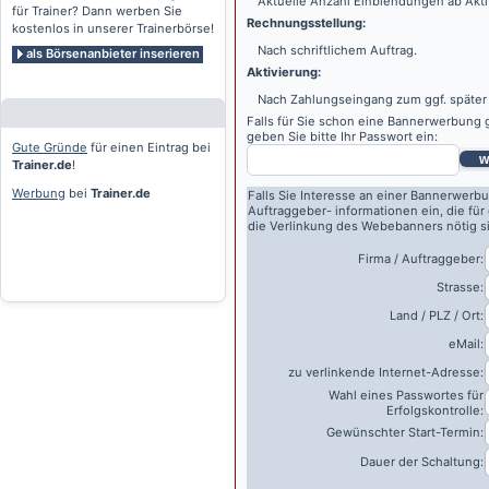
Aktuelle Anzahl Einblendungen ab Akti
für Trainer? Dann werben Sie
Rechnungsstellung:
kostenlos in unserer Trainerbörse!
Nach schriftlichem Auftrag.
als Börsenanbieter inserieren
Aktivierung:
Nach Zahlungseingang zum ggf. später
Falls für Sie schon eine Bannerwerbung g
geben Sie bitte Ihr Passwort ein:
Gute Gründe
für einen Eintrag bei
w
Trainer.de
!
Werbung
bei
Trainer.de
Falls Sie Interesse an einer Bannerwerbu
Auftraggeber- informationen ein, die für
die Verlinkung des Webebanners nötig s
Firma / Auftraggeber:
Strasse:
Land / PLZ / Ort:
eMail:
zu verlinkende Internet-Adresse:
Wahl eines Passwortes für
Erfolgskontrolle:
Gewünschter Start-Termin:
Dauer der Schaltung: