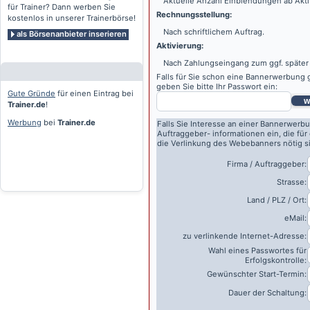
Aktuelle Anzahl Einblendungen ab Akti
für Trainer? Dann werben Sie
Rechnungsstellung:
kostenlos in unserer Trainerbörse!
Nach schriftlichem Auftrag.
als Börsenanbieter inserieren
Aktivierung:
Nach Zahlungseingang zum ggf. später
Falls für Sie schon eine Bannerwerbung g
geben Sie bitte Ihr Passwort ein:
Gute Gründe
für einen Eintrag bei
w
Trainer.de
!
Werbung
bei
Trainer.de
Falls Sie Interesse an einer Bannerwerbu
Auftraggeber- informationen ein, die für
die Verlinkung des Webebanners nötig s
Firma / Auftraggeber:
Strasse:
Land / PLZ / Ort:
eMail:
zu verlinkende Internet-Adresse:
Wahl eines Passwortes für
Erfolgskontrolle:
Gewünschter Start-Termin:
Dauer der Schaltung: