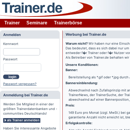
Trainer
Seminare
Trainerbörse
Werbung bei Trainer.de
Anmelden
Warum nicht?
Wir haben nur eine Einsch
Kennwort
Das bedeutet, dass es sich dabei nur um
entweder f�r Trainer oder f�r Nutzer vo
Als Betreiber von Trainer.de behalten wi
Passwort
Unsere Konditionen:
Banner:
login
Bereitstellung als *.gif oder *.jpg dur
Bannereinblendung:
Passwort vergessen?
Abwechselnd nach Zufallsprinzip mit a
Anmeldung bei Trainer.de
TrainerNews, der TrainerSuche, der Tra
abwechselnd auf einer Bannerposition, 
Werden Sie Mitglied in einer der
Preis:
größten Trainerdatenbanken und -
149 Euro pro Monat (zzgl. MwSt.) bei g
communities Deutschlands!
garantierte Anzahl nicht erreicht ist, bl
als Trainer anmelden
Erfolgskontrolle:
Haben Sie interessante Angebote