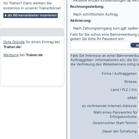
Aktuelle Anzahl Einblendungen ab Akti
für Trainer? Dann werben Sie
Rechnungsstellung:
kostenlos in unserer Trainerbörse!
Nach schriftlichem Auftrag.
als Börsenanbieter inserieren
Aktivierung:
Nach Zahlungseingang zum ggf. später
Falls für Sie schon eine Bannerwerbung g
geben Sie bitte Ihr Passwort ein:
Gute Gründe
für einen Eintrag bei
w
Trainer.de
!
Werbung
bei
Trainer.de
Falls Sie Interesse an einer Bannerwerbu
Auftraggeber- informationen ein, die für
die Verlinkung des Webebanners nötig s
Firma / Auftraggeber:
Strasse:
Land / PLZ / Ort:
eMail:
zu verlinkende Internet-Adresse:
Wahl eines Passwortes für
Erfolgskontrolle:
Gewünschter Start-Termin:
Dauer der Schaltung: