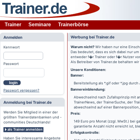
Trainer
Seminare
Trainerbörse
Werbung bei Trainer.de
Anmelden
Warum nicht?
Wir haben nur eine Einsch
Kennwort
Das bedeutet, dass es sich dabei nur um
entweder f�r Trainer oder f�r Nutzer vo
Als Betreiber von Trainer.de behalten wi
Passwort
Unsere Konditionen:
Banner:
login
Bereitstellung als *.gif oder *.jpg dur
Bannereinblendung:
Passwort vergessen?
Abwechselnd nach Zufallsprinzip mit a
Anmeldung bei Trainer.de
TrainerNews, der TrainerSuche, der Tra
abwechselnd auf einer Bannerposition, 
Werden Sie Mitglied in einer der
Preis:
größten Trainerdatenbanken und -
149 Euro pro Monat (zzgl. MwSt.) bei g
communities Deutschlands!
garantierte Anzahl nicht erreicht ist, bl
als Trainer anmelden
Erfolgskontrolle:
Haben Sie interessante Angebote