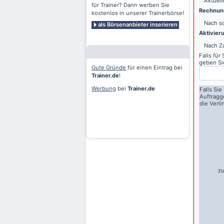
Aktuell
für Trainer? Dann werben Sie
Rechnung
kostenlos in unserer Trainerbörse!
Nach sc
als Börsenanbieter inserieren
Aktivier
Nach Z
Falls für
geben Sie
Gute Gründe
für einen Eintrag bei
Trainer.de
!
Werbung
bei
Trainer.de
Falls Sie
Auftragg
die Verl
zu