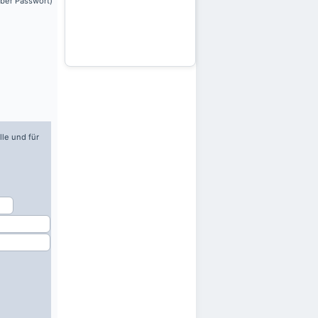
über Passwort)
lle und für