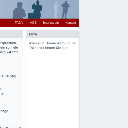
FAQ's
AGB
Impressum
Kontakt
Hilfe
ntsprechen.
Alles zum Thema Werbung bei
ln soll, die
Trainer.de finden Sie hier.
 sein k�nnte.
. 40 KByte)
r
nner
olange