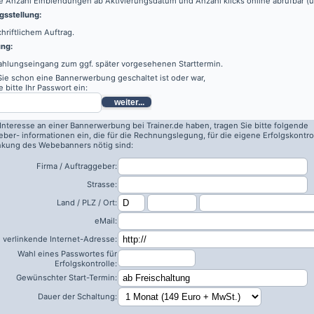
e Anzahl Einblendungen ab Aktivierungsdatum und Anzahl klicks online abrufbar (
sstellung:
hriftlichem Auftrag.
ung:
ahlungseingang zum ggf. später vorgesehenen Starttermin.
 Sie schon eine Bannerwerbung geschaltet ist oder war,
 bitte Ihr Passwort ein:
weiter...
 Interesse an einer Bannerwerbung bei Trainer.de haben, tragen Sie bitte folgende
eber- informationen ein, die für die Rechnungslegung, für die eigene Erfolgskontro
inkung des Webebanners nötig sind:
Firma / Auftraggeber:
Strasse:
Land / PLZ / Ort:
eMail:
 verlinkende Internet-Adresse:
Wahl eines Passwortes für
Erfolgskontrolle:
Gewünschter Start-Termin:
Dauer der Schaltung: