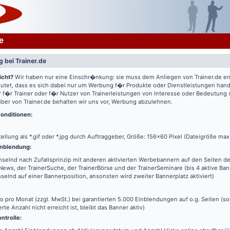
e
 bei Trainer.de
icht?
Wir haben nur eine Einschr�nkung: sie muss dem Anliegen von Trainer.de e
utet, dass es sich dabei nur um Werbung f�r Produkte oder Dienstleistungen hande
 f�r Trainer oder f�r Nutzer von Trainerleistungen von Interesse oder Bedeutung
iber von Trainer.de behalten wir uns vor, Werbung abzulehnen.
onditionen:
tellung als *.gif oder *.jpg durch Auftraggeber, Größe: 156x60 Pixel (Dateigröße max
nblendung:
elnd nach Zufallsprinzip mit anderen aktivierten Werbebannern auf den Seiten de
News, der TrainerSuche, der TrainerBörse und der TrainerSeminare (bis 4 aktive Ba
elnd auf einer Bannerposition, ansonsten wird zweiter Bannerplatz aktiviert)
o pro Monat (zzgl. MwSt.) bei garantierten 5.000 Einblendungen auf o.g. Seiten (s
erte Anzahl nicht erreicht ist, bleibt das Banner aktiv)
ntrolle: