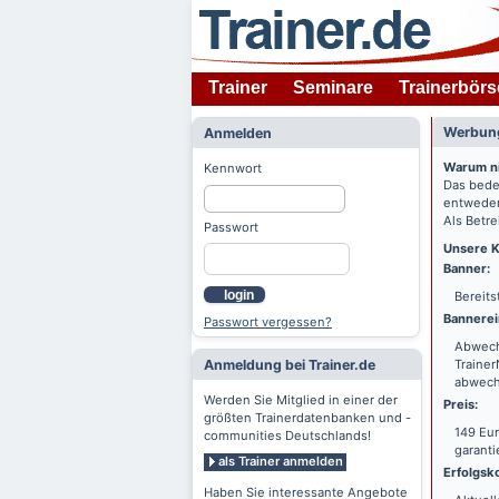
Trainer
Seminare
Trainerbörs
Werbung
Anmelden
Warum n
Kennwort
Das bede
entweder
Als Betre
Passwort
Unsere K
Banner:
login
Bereits
Bannerei
Passwort vergessen?
Abwechs
Anmeldung bei Trainer.de
Trainer
abwechs
Werden Sie Mitglied in einer der
Preis:
größten Trainerdatenbanken und -
149 Eur
communities Deutschlands!
garanti
als Trainer anmelden
Erfolgsko
Haben Sie interessante Angebote