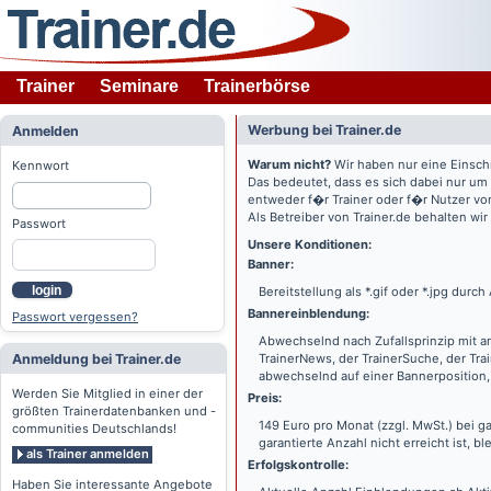
Trainer
Seminare
Trainerbörse
Werbung bei Trainer.de
Anmelden
Warum nicht?
Wir haben nur eine Einsch
Kennwort
Das bedeutet, dass es sich dabei nur um
entweder f�r Trainer oder f�r Nutzer vo
Als Betreiber von Trainer.de behalten wi
Passwort
Unsere Konditionen:
Banner:
login
Bereitstellung als *.gif oder *.jpg dur
Bannereinblendung:
Passwort vergessen?
Abwechselnd nach Zufallsprinzip mit a
Anmeldung bei Trainer.de
TrainerNews, der TrainerSuche, der Tra
abwechselnd auf einer Bannerposition, 
Werden Sie Mitglied in einer der
Preis:
größten Trainerdatenbanken und -
149 Euro pro Monat (zzgl. MwSt.) bei g
communities Deutschlands!
garantierte Anzahl nicht erreicht ist, bl
als Trainer anmelden
Erfolgskontrolle:
Haben Sie interessante Angebote