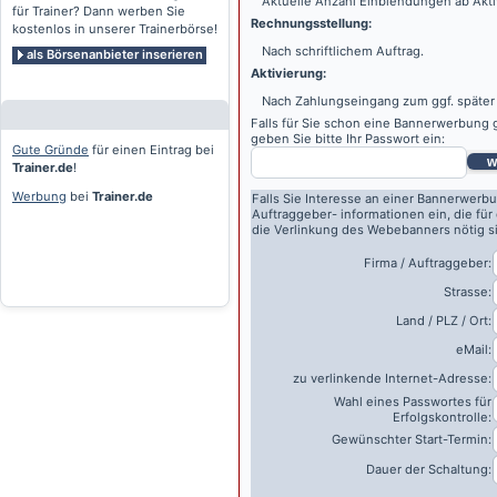
Aktuelle Anzahl Einblendungen ab Akti
für Trainer? Dann werben Sie
Rechnungsstellung:
kostenlos in unserer Trainerbörse!
Nach schriftlichem Auftrag.
als Börsenanbieter inserieren
Aktivierung:
Nach Zahlungseingang zum ggf. später
Falls für Sie schon eine Bannerwerbung g
geben Sie bitte Ihr Passwort ein:
Gute Gründe
für einen Eintrag bei
w
Trainer.de
!
Werbung
bei
Trainer.de
Falls Sie Interesse an einer Bannerwerbu
Auftraggeber- informationen ein, die für
die Verlinkung des Webebanners nötig s
Firma / Auftraggeber:
Strasse:
Land / PLZ / Ort:
eMail:
zu verlinkende Internet-Adresse:
Wahl eines Passwortes für
Erfolgskontrolle:
Gewünschter Start-Termin:
Dauer der Schaltung: