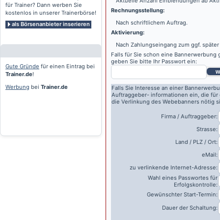
Aktuelle Anzahl Einblendungen ab Akti
für Trainer? Dann werben Sie
Rechnungsstellung:
kostenlos in unserer Trainerbörse!
Nach schriftlichem Auftrag.
als Börsenanbieter inserieren
Aktivierung:
Nach Zahlungseingang zum ggf. später
Falls für Sie schon eine Bannerwerbung g
geben Sie bitte Ihr Passwort ein:
Gute Gründe
für einen Eintrag bei
w
Trainer.de
!
Werbung
bei
Trainer.de
Falls Sie Interesse an einer Bannerwerbu
Auftraggeber- informationen ein, die für
die Verlinkung des Webebanners nötig s
Firma / Auftraggeber:
Strasse:
Land / PLZ / Ort:
eMail:
zu verlinkende Internet-Adresse:
Wahl eines Passwortes für
Erfolgskontrolle:
Gewünschter Start-Termin:
Dauer der Schaltung: