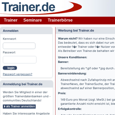
Trainer
Seminare
Trainerbörse
Werbung bei Trainer.de
Anmelden
Warum nicht?
Wir haben nur eine Einsch
Kennwort
Das bedeutet, dass es sich dabei nur um
entweder f�r Trainer oder f�r Nutzer vo
Als Betreiber von Trainer.de behalten wi
Passwort
Unsere Konditionen:
Banner:
login
Bereitstellung als *.gif oder *.jpg dur
Bannereinblendung:
Passwort vergessen?
Abwechselnd nach Zufallsprinzip mit a
Anmeldung bei Trainer.de
TrainerNews, der TrainerSuche, der Tra
abwechselnd auf einer Bannerposition, 
Werden Sie Mitglied in einer der
Preis:
größten Trainerdatenbanken und -
149 Euro pro Monat (zzgl. MwSt.) bei g
communities Deutschlands!
garantierte Anzahl nicht erreicht ist, bl
als Trainer anmelden
Erfolgskontrolle:
Haben Sie interessante Angebote