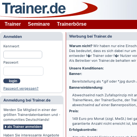
Trainer
Seminare
Trainerbörse
Werbung bei Trainer.de
Anmelden
Warum nicht?
Wir haben nur eine Einsch
Kennwort
Das bedeutet, dass es sich dabei nur um
entweder f�r Trainer oder f�r Nutzer vo
Als Betreiber von Trainer.de behalten wi
Passwort
Unsere Konditionen:
Banner:
login
Bereitstellung als *.gif oder *.jpg dur
Bannereinblendung:
Passwort vergessen?
Abwechselnd nach Zufallsprinzip mit a
Anmeldung bei Trainer.de
TrainerNews, der TrainerSuche, der Tra
abwechselnd auf einer Bannerposition, 
Werden Sie Mitglied in einer der
Preis:
größten Trainerdatenbanken und -
149 Euro pro Monat (zzgl. MwSt.) bei g
communities Deutschlands!
garantierte Anzahl nicht erreicht ist, bl
als Trainer anmelden
Erfolgskontrolle:
Haben Sie interessante Angebote