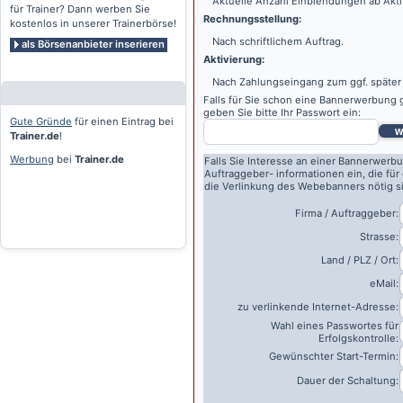
Aktuelle Anzahl Einblendungen ab Akti
für Trainer? Dann werben Sie
Rechnungsstellung:
kostenlos in unserer Trainerbörse!
Nach schriftlichem Auftrag.
als Börsenanbieter inserieren
Aktivierung:
Nach Zahlungseingang zum ggf. später
Falls für Sie schon eine Bannerwerbung g
geben Sie bitte Ihr Passwort ein:
Gute Gründe
für einen Eintrag bei
w
Trainer.de
!
Werbung
bei
Trainer.de
Falls Sie Interesse an einer Bannerwerbu
Auftraggeber- informationen ein, die für
die Verlinkung des Webebanners nötig s
Firma / Auftraggeber:
Strasse:
Land / PLZ / Ort:
eMail:
zu verlinkende Internet-Adresse:
Wahl eines Passwortes für
Erfolgskontrolle:
Gewünschter Start-Termin:
Dauer der Schaltung: