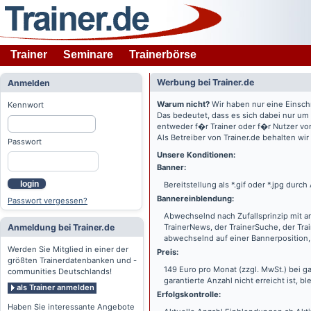
Trainer
Seminare
Trainerbörse
Werbung bei Trainer.de
Anmelden
Warum nicht?
Wir haben nur eine Einsch
Kennwort
Das bedeutet, dass es sich dabei nur um
entweder f�r Trainer oder f�r Nutzer vo
Als Betreiber von Trainer.de behalten wi
Passwort
Unsere Konditionen:
Banner:
login
Bereitstellung als *.gif oder *.jpg dur
Bannereinblendung:
Passwort vergessen?
Abwechselnd nach Zufallsprinzip mit a
Anmeldung bei Trainer.de
TrainerNews, der TrainerSuche, der Tra
abwechselnd auf einer Bannerposition, 
Werden Sie Mitglied in einer der
Preis:
größten Trainerdatenbanken und -
149 Euro pro Monat (zzgl. MwSt.) bei g
communities Deutschlands!
garantierte Anzahl nicht erreicht ist, bl
als Trainer anmelden
Erfolgskontrolle:
Haben Sie interessante Angebote