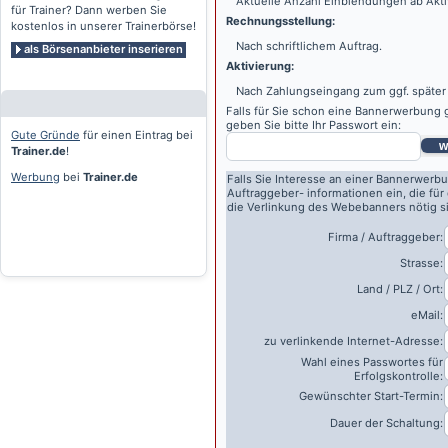
Aktuelle Anzahl Einblendungen ab Akti
für Trainer? Dann werben Sie
Rechnungsstellung:
kostenlos in unserer Trainerbörse!
Nach schriftlichem Auftrag.
als Börsenanbieter inserieren
Aktivierung:
Nach Zahlungseingang zum ggf. später
Falls für Sie schon eine Bannerwerbung g
geben Sie bitte Ihr Passwort ein:
Gute Gründe
für einen Eintrag bei
w
Trainer.de
!
Werbung
bei
Trainer.de
Falls Sie Interesse an einer Bannerwerbu
Auftraggeber- informationen ein, die für
die Verlinkung des Webebanners nötig s
Firma / Auftraggeber:
Strasse:
Land / PLZ / Ort:
eMail:
zu verlinkende Internet-Adresse:
Wahl eines Passwortes für
Erfolgskontrolle:
Gewünschter Start-Termin:
Dauer der Schaltung: