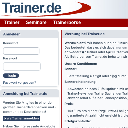
Trainer
Seminare
Trainerbörse
Werbung bei Trainer.de
Anmelden
Warum nicht?
Wir haben nur eine Einsch
Kennwort
Das bedeutet, dass es sich dabei nur um
entweder f�r Trainer oder f�r Nutzer vo
Als Betreiber von Trainer.de behalten wi
Passwort
Unsere Konditionen:
Banner:
login
Bereitstellung als *.gif oder *.jpg dur
Bannereinblendung:
Passwort vergessen?
Abwechselnd nach Zufallsprinzip mit a
Anmeldung bei Trainer.de
TrainerNews, der TrainerSuche, der Tra
abwechselnd auf einer Bannerposition, 
Werden Sie Mitglied in einer der
Preis:
größten Trainerdatenbanken und -
149 Euro pro Monat (zzgl. MwSt.) bei g
communities Deutschlands!
garantierte Anzahl nicht erreicht ist, bl
als Trainer anmelden
Erfolgskontrolle:
Haben Sie interessante Angebote