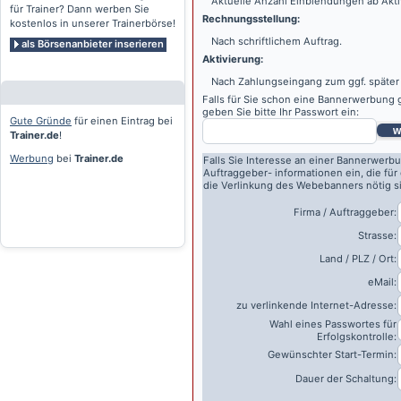
Aktuelle Anzahl Einblendungen ab Akti
für Trainer? Dann werben Sie
Rechnungsstellung:
kostenlos in unserer Trainerbörse!
Nach schriftlichem Auftrag.
als Börsenanbieter inserieren
Aktivierung:
Nach Zahlungseingang zum ggf. später
Falls für Sie schon eine Bannerwerbung g
geben Sie bitte Ihr Passwort ein:
Gute Gründe
für einen Eintrag bei
w
Trainer.de
!
Werbung
bei
Trainer.de
Falls Sie Interesse an einer Bannerwerbu
Auftraggeber- informationen ein, die für
die Verlinkung des Webebanners nötig s
Firma / Auftraggeber:
Strasse:
Land / PLZ / Ort:
eMail:
zu verlinkende Internet-Adresse:
Wahl eines Passwortes für
Erfolgskontrolle:
Gewünschter Start-Termin:
Dauer der Schaltung: