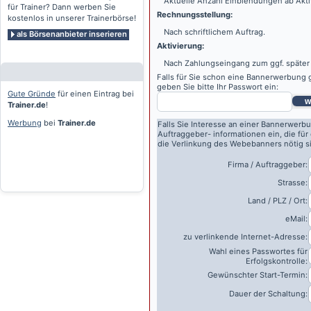
Aktuelle Anzahl Einblendungen ab Akti
für Trainer? Dann werben Sie
Rechnungsstellung:
kostenlos in unserer Trainerbörse!
Nach schriftlichem Auftrag.
als Börsenanbieter inserieren
Aktivierung:
Nach Zahlungseingang zum ggf. später
Falls für Sie schon eine Bannerwerbung g
geben Sie bitte Ihr Passwort ein:
Gute Gründe
für einen Eintrag bei
w
Trainer.de
!
Werbung
bei
Trainer.de
Falls Sie Interesse an einer Bannerwerbu
Auftraggeber- informationen ein, die für
die Verlinkung des Webebanners nötig s
Firma / Auftraggeber:
Strasse:
Land / PLZ / Ort:
eMail:
zu verlinkende Internet-Adresse:
Wahl eines Passwortes für
Erfolgskontrolle:
Gewünschter Start-Termin:
Dauer der Schaltung: