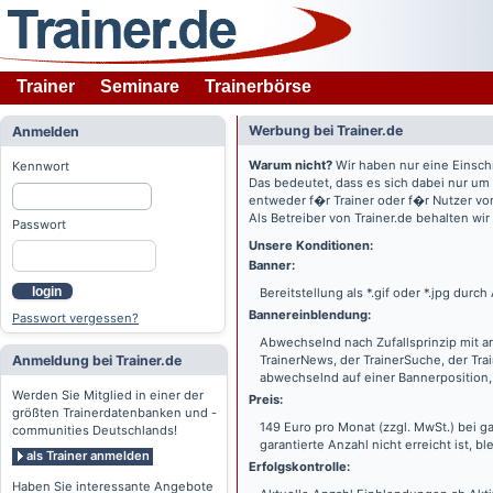
Trainer
Seminare
Trainerbörse
Werbung bei Trainer.de
Anmelden
Warum nicht?
Wir haben nur eine Einsch
Kennwort
Das bedeutet, dass es sich dabei nur um
entweder f�r Trainer oder f�r Nutzer vo
Als Betreiber von Trainer.de behalten wi
Passwort
Unsere Konditionen:
Banner:
login
Bereitstellung als *.gif oder *.jpg dur
Bannereinblendung:
Passwort vergessen?
Abwechselnd nach Zufallsprinzip mit a
Anmeldung bei Trainer.de
TrainerNews, der TrainerSuche, der Tra
abwechselnd auf einer Bannerposition, 
Werden Sie Mitglied in einer der
Preis:
größten Trainerdatenbanken und -
149 Euro pro Monat (zzgl. MwSt.) bei g
communities Deutschlands!
garantierte Anzahl nicht erreicht ist, bl
als Trainer anmelden
Erfolgskontrolle:
Haben Sie interessante Angebote