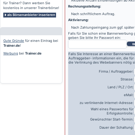
Aktuelle Anzahl Einblendungen ab Akti
für Trainer? Dann werben Sie
Rechnungsstellung:
kostenlos in unserer Trainerbörse!
Nach schriftlichem Auftrag.
als Börsenanbieter inserieren
Aktivierung:
Nach Zahlungseingang zum ggf. später
Falls für Sie schon eine Bannerwerbung g
geben Sie bitte Ihr Passwort ein:
Gute Gründe
für einen Eintrag bei
w
Trainer.de
!
Werbung
bei
Trainer.de
Falls Sie Interesse an einer Bannerwerbu
Auftraggeber- informationen ein, die für
die Verlinkung des Webebanners nötig s
Firma / Auftraggeber:
Strasse:
Land / PLZ / Ort:
eMail:
zu verlinkende Internet-Adresse:
Wahl eines Passwortes für
Erfolgskontrolle:
Gewünschter Start-Termin:
Dauer der Schaltung: