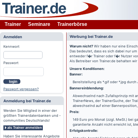
Trainer
Seminare
Trainerbörse
Werbung bei Trainer.de
Anmelden
Warum nicht?
Wir haben nur eine Einsch
Kennwort
Das bedeutet, dass es sich dabei nur um
entweder f�r Trainer oder f�r Nutzer vo
Als Betreiber von Trainer.de behalten wi
Passwort
Unsere Konditionen:
Banner:
login
Bereitstellung als *.gif oder *.jpg dur
Bannereinblendung:
Passwort vergessen?
Abwechselnd nach Zufallsprinzip mit a
Anmeldung bei Trainer.de
TrainerNews, der TrainerSuche, der Tra
abwechselnd auf einer Bannerposition, 
Werden Sie Mitglied in einer der
Preis:
größten Trainerdatenbanken und -
149 Euro pro Monat (zzgl. MwSt.) bei g
communities Deutschlands!
garantierte Anzahl nicht erreicht ist, bl
als Trainer anmelden
Erfolgskontrolle:
Haben Sie interessante Angebote