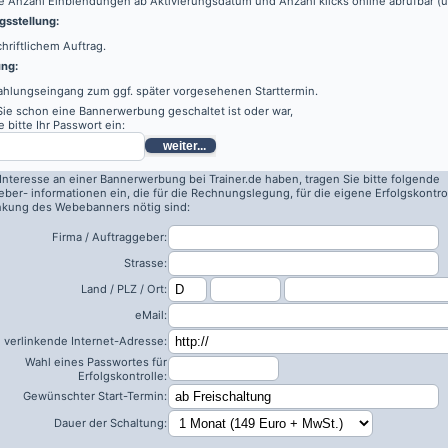
e Anzahl Einblendungen ab Aktivierungsdatum und Anzahl klicks online abrufbar (
sstellung:
hriftlichem Auftrag.
ung:
ahlungseingang zum ggf. später vorgesehenen Starttermin.
 Sie schon eine Bannerwerbung geschaltet ist oder war,
 bitte Ihr Passwort ein:
weiter...
 Interesse an einer Bannerwerbung bei Trainer.de haben, tragen Sie bitte folgende
eber- informationen ein, die für die Rechnungslegung, für die eigene Erfolgskontro
inkung des Webebanners nötig sind:
Firma / Auftraggeber:
Strasse:
Land / PLZ / Ort:
eMail:
 verlinkende Internet-Adresse:
Wahl eines Passwortes für
Erfolgskontrolle:
Gewünschter Start-Termin:
Dauer der Schaltung: