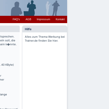
FAQ's
AGB
Impressum
Kontakt
Hilfe
ntsprechen.
Alles zum Thema Werbung bei
ln soll, die
Trainer.de finden Sie hier.
 sein k�nnte.
. 40 KByte)
r
nner
olange