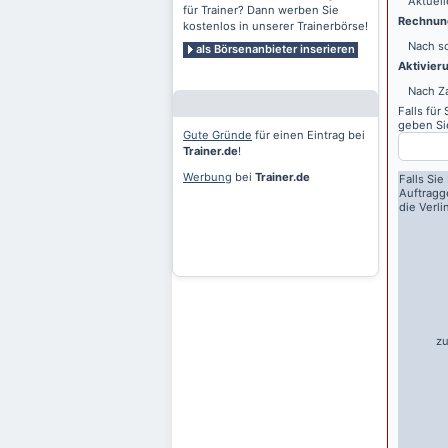
Aktuell
für Trainer? Dann werben Sie
Rechnung
kostenlos in unserer Trainerbörse!
Nach sc
als Börsenanbieter inserieren
Aktivier
Nach Z
Falls für
geben Sie
Gute Gründe
für einen Eintrag bei
Trainer.de
!
Werbung
bei
Trainer.de
Falls Sie
Auftragg
die Verl
zu