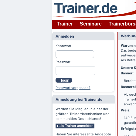
Trainer
Seminare
Trainerbörs
Werbung
Anmelden
Warum n
Kennwort
Das bede
entweder
Als Betre
Passwort
Unsere K
Banner:
login
Bereits
Bannerei
Passwort vergessen?
Abwechs
Anmeldung bei Trainer.de
Trainer
abwechs
Werden Sie Mitglied in einer der
Preis:
größten Trainerdatenbanken und -
149 Eur
communities Deutschlands!
garanti
als Trainer anmelden
Erfolgsko
Haben Sie interessante Angebote