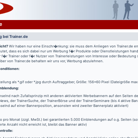
e
 bei Trainer.de
icht?
Wir haben nur eine Einschr�nkung: sie muss dem Anliegen von Trainer.de e
utet, dass es sich dabei nur um Werbung f�r Produkte oder Dienstleistungen hande
 f�r Trainer oder f�r Nutzer von Trainerleistungen von Interesse oder Bedeutung
iber von Trainer.de behalten wir uns vor, Werbung abzulehnen.
onditionen:
tellung als *.gif oder *.jpg durch Auftraggeber, Größe: 156x60 Pixel (Dateigröße max
nblendung:
elnd nach Zufallsprinzip mit anderen aktivierten Werbebannern auf den Seiten de
News, der TrainerSuche, der TrainerBörse und der TrainerSeminare (bis 4 aktive Ba
elnd auf einer Bannerposition, ansonsten wird zweiter Bannerplatz aktiviert)
o pro Monat (zzgl. MwSt.) bei garantierten 5.000 Einblendungen auf o.g. Seiten (s
erte Anzahl nicht erreicht ist, bleibt das Banner aktiv)
ntrolle: