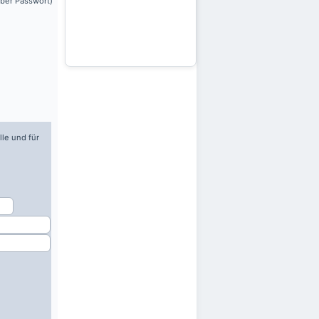
über Passwort)
lle und für