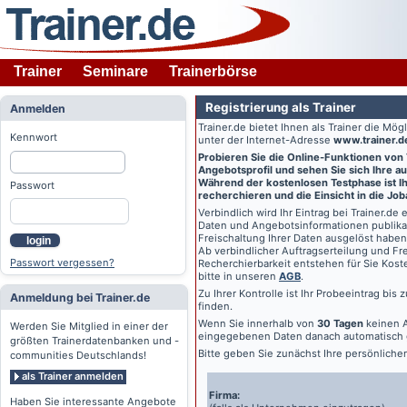
Trainer
Seminare
Trainerbörse
Registrierung als Trainer
Anmelden
Trainer.de
bietet Ihnen als Trainer die Mö
Kennwort
unter der Internet-Adresse
www.trainer.d
Probieren Sie die Online-Funktionen von
Angebotsprofil und sehen Sie sich Ihre au
Während der kostenlosen Testphase ist Ihr
Passwort
recherchieren und die Einsicht in die Jo
Verbindlich wird Ihr Eintrag bei
Trainer.de
e
Daten und Angebotsinformationen publikat
Freischaltung Ihrer Daten ausgelöst haben
login
Ab verbindlicher Auftragserteilung und Frei
Passwort vergessen?
Recherchierbarkeit entstehen für Sie Kost
bitte in unseren
AGB
.
Zu Ihrer Kontrolle ist Ihr Probeeintrag bis
Anmeldung bei Trainer.de
finden.
Wenn Sie innerhalb von
30 Tagen
keinen A
Werden Sie Mitglied in einer der
eingegebenen Daten danach automatisch 
größten Trainerdatenbanken und -
Bitte geben Sie zunächst Ihre persönlich
communities Deutschlands!
als Trainer anmelden
Firma:
Haben Sie interessante Angebote