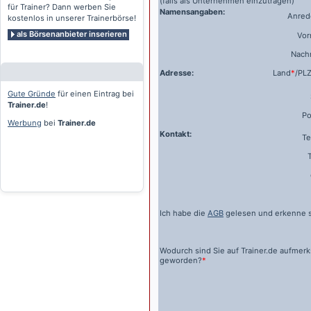
(falls als Unternehmen einzutragen)
für Trainer? Dann werben Sie
Namensangaben:
Anrede
kostenlos in unserer Trainerbörse!
als Börsenanbieter inserieren
Vo
Nach
Adresse:
Land
*
/PL
Gute Gründe
für einen Eintrag bei
Trainer.de
!
Po
Werbung
bei
Trainer.de
Kontakt:
Te
Ich habe die
AGB
gelesen und erkenne s
Wodurch sind Sie auf
Trainer.de
aufmer
geworden?
*