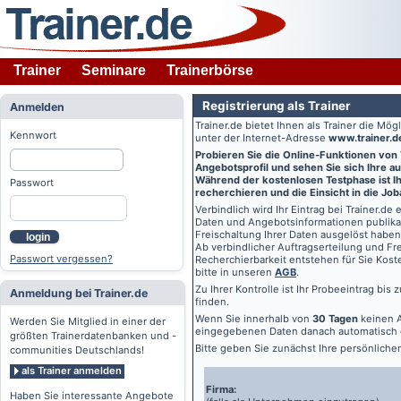
Trainer
Seminare
Trainerbörse
Registrierung als Trainer
Anmelden
Trainer.de
bietet Ihnen als Trainer die Mö
Kennwort
unter der Internet-Adresse
www.trainer.d
Probieren Sie die Online-Funktionen von
Angebotsprofil und sehen Sie sich Ihre au
Während der kostenlosen Testphase ist Ihr
Passwort
recherchieren und die Einsicht in die Jo
Verbindlich wird Ihr Eintrag bei
Trainer.de
e
Daten und Angebotsinformationen publikat
Freischaltung Ihrer Daten ausgelöst haben
login
Ab verbindlicher Auftragserteilung und Frei
Passwort vergessen?
Recherchierbarkeit entstehen für Sie Kost
bitte in unseren
AGB
.
Zu Ihrer Kontrolle ist Ihr Probeeintrag bis
Anmeldung bei Trainer.de
finden.
Wenn Sie innerhalb von
30 Tagen
keinen A
Werden Sie Mitglied in einer der
eingegebenen Daten danach automatisch 
größten Trainerdatenbanken und -
Bitte geben Sie zunächst Ihre persönlich
communities Deutschlands!
als Trainer anmelden
Firma:
Haben Sie interessante Angebote