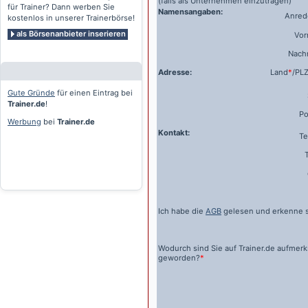
(falls als Unternehmen einzutragen)
für Trainer? Dann werben Sie
Namensangaben:
Anrede
kostenlos in unserer Trainerbörse!
als Börsenanbieter inserieren
Vo
Nach
Adresse:
Land
*
/PL
Gute Gründe
für einen Eintrag bei
Trainer.de
!
Po
Werbung
bei
Trainer.de
Kontakt:
Te
Ich habe die
AGB
gelesen und erkenne s
Wodurch sind Sie auf
Trainer.de
aufmer
geworden?
*