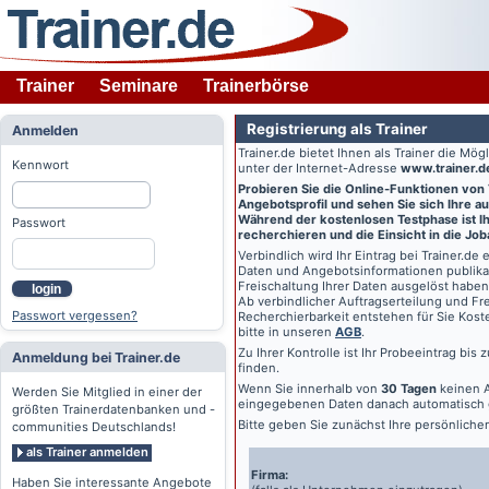
Trainer
Seminare
Trainerbörse
Registrierung als Trainer
Anmelden
Trainer.de
bietet Ihnen als Trainer die Mö
Kennwort
unter der Internet-Adresse
www.trainer.d
Probieren Sie die Online-Funktionen von
Angebotsprofil und sehen Sie sich Ihre au
Während der kostenlosen Testphase ist Ihr
Passwort
recherchieren und die Einsicht in die Jo
Verbindlich wird Ihr Eintrag bei
Trainer.de
e
Daten und Angebotsinformationen publikat
Freischaltung Ihrer Daten ausgelöst haben
login
Ab verbindlicher Auftragserteilung und Frei
Passwort vergessen?
Recherchierbarkeit entstehen für Sie Kost
bitte in unseren
AGB
.
Zu Ihrer Kontrolle ist Ihr Probeeintrag bis
Anmeldung bei Trainer.de
finden.
Wenn Sie innerhalb von
30 Tagen
keinen A
Werden Sie Mitglied in einer der
eingegebenen Daten danach automatisch 
größten Trainerdatenbanken und -
Bitte geben Sie zunächst Ihre persönlich
communities Deutschlands!
als Trainer anmelden
Firma:
Haben Sie interessante Angebote