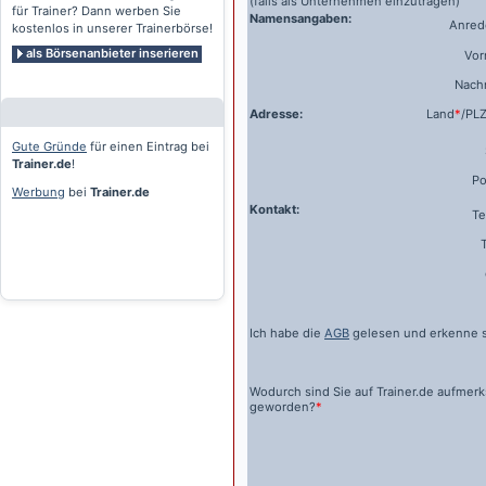
(falls als Unternehmen einzutragen)
für Trainer? Dann werben Sie
Namensangaben:
Anrede
kostenlos in unserer Trainerbörse!
als Börsenanbieter inserieren
Vo
Nach
Adresse:
Land
*
/PL
Gute Gründe
für einen Eintrag bei
Trainer.de
!
Po
Werbung
bei
Trainer.de
Kontakt:
Te
Ich habe die
AGB
gelesen und erkenne s
Wodurch sind Sie auf
Trainer.de
aufmer
geworden?
*