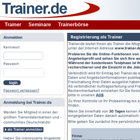
Trainer
Seminare
Trainerbörse
Registrierung als Trainer
Anmelden
Trainer.de
bietet Ihnen als Trainer die Mö
Kennwort
unter der Internet-Adresse
www.trainer.d
Probieren Sie die Online-Funktionen von
Angebotsprofil und sehen Sie sich Ihre au
Während der kostenlosen Testphase ist Ihr
Passwort
recherchieren und die Einsicht in die Jo
Verbindlich wird Ihr Eintrag bei
Trainer.de
e
Daten und Angebotsinformationen publikat
Freischaltung Ihrer Daten ausgelöst haben
login
Ab verbindlicher Auftragserteilung und Frei
Passwort vergessen?
Recherchierbarkeit entstehen für Sie Kost
bitte in unseren
AGB
.
Zu Ihrer Kontrolle ist Ihr Probeeintrag bis
Anmeldung bei Trainer.de
finden.
Wenn Sie innerhalb von
30 Tagen
keinen A
Werden Sie Mitglied in einer der
eingegebenen Daten danach automatisch 
größten Trainerdatenbanken und -
Bitte geben Sie zunächst Ihre persönlich
communities Deutschlands!
als Trainer anmelden
Firma:
Haben Sie interessante Angebote