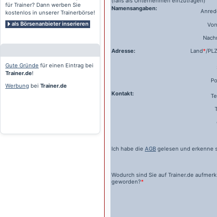
(falls als Unternehmen einzutragen)
für Trainer? Dann werben Sie
Namensangaben:
Anrede
kostenlos in unserer Trainerbörse!
als Börsenanbieter inserieren
Vo
Nach
Adresse:
Land
*
/PL
Gute Gründe
für einen Eintrag bei
Trainer.de
!
Po
Werbung
bei
Trainer.de
Kontakt:
Te
Ich habe die
AGB
gelesen und erkenne s
Wodurch sind Sie auf
Trainer.de
aufmer
geworden?
*