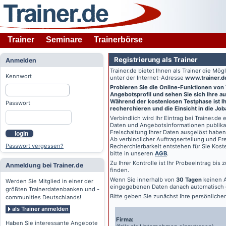
Trainer
Seminare
Trainerbörse
Registrierung als Trainer
Anmelden
Trainer.de
bietet Ihnen als Trainer die Mö
Kennwort
unter der Internet-Adresse
www.trainer.d
Probieren Sie die Online-Funktionen von
Angebotsprofil und sehen Sie sich Ihre au
Während der kostenlosen Testphase ist Ihr
Passwort
recherchieren und die Einsicht in die Jo
Verbindlich wird Ihr Eintrag bei
Trainer.de
e
Daten und Angebotsinformationen publikat
Freischaltung Ihrer Daten ausgelöst haben
login
Ab verbindlicher Auftragserteilung und Frei
Passwort vergessen?
Recherchierbarkeit entstehen für Sie Kost
bitte in unseren
AGB
.
Zu Ihrer Kontrolle ist Ihr Probeeintrag bis
Anmeldung bei Trainer.de
finden.
Wenn Sie innerhalb von
30 Tagen
keinen A
Werden Sie Mitglied in einer der
eingegebenen Daten danach automatisch 
größten Trainerdatenbanken und -
Bitte geben Sie zunächst Ihre persönlich
communities Deutschlands!
als Trainer anmelden
Firma:
Haben Sie interessante Angebote