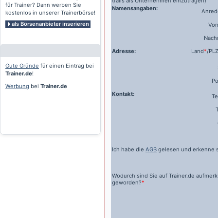
(falls als Unternehmen einzutragen)
für Trainer? Dann werben Sie
Namensangaben:
Anrede
kostenlos in unserer Trainerbörse!
als Börsenanbieter inserieren
Vo
Nach
Adresse:
Land
*
/PL
Gute Gründe
für einen Eintrag bei
Trainer.de
!
Po
Werbung
bei
Trainer.de
Kontakt:
Te
Ich habe die
AGB
gelesen und erkenne s
Wodurch sind Sie auf
Trainer.de
aufmer
geworden?
*