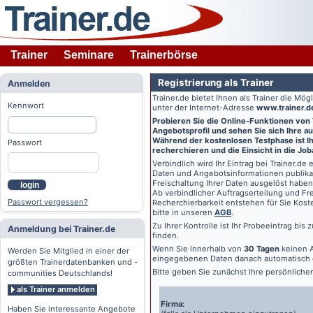
Trainer
Seminare
Trainerbörse
Registrierung als Trainer
Anmelden
Trainer.de
bietet Ihnen als Trainer die Mö
Kennwort
unter der Internet-Adresse
www.trainer.d
Probieren Sie die Online-Funktionen von
Angebotsprofil und sehen Sie sich Ihre au
Während der kostenlosen Testphase ist Ihr
Passwort
recherchieren und die Einsicht in die Jo
Verbindlich wird Ihr Eintrag bei
Trainer.de
e
Daten und Angebotsinformationen publikat
Freischaltung Ihrer Daten ausgelöst haben
login
Ab verbindlicher Auftragserteilung und Frei
Passwort vergessen?
Recherchierbarkeit entstehen für Sie Kost
bitte in unseren
AGB
.
Zu Ihrer Kontrolle ist Ihr Probeeintrag bis
Anmeldung bei Trainer.de
finden.
Wenn Sie innerhalb von
30 Tagen
keinen A
Werden Sie Mitglied in einer der
eingegebenen Daten danach automatisch 
größten Trainerdatenbanken und -
Bitte geben Sie zunächst Ihre persönlich
communities Deutschlands!
als Trainer anmelden
Firma:
Haben Sie interessante Angebote