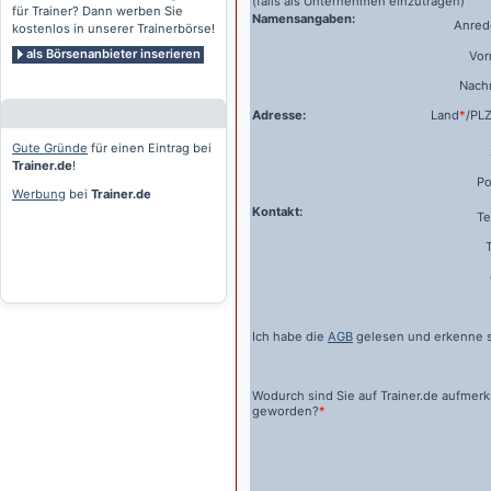
(falls als Unternehmen einzutragen)
für Trainer? Dann werben Sie
Namensangaben:
Anrede
kostenlos in unserer Trainerbörse!
als Börsenanbieter inserieren
Vo
Nach
Adresse:
Land
*
/PL
Gute Gründe
für einen Eintrag bei
Trainer.de
!
Po
Werbung
bei
Trainer.de
Kontakt:
Te
Ich habe die
AGB
gelesen und erkenne s
Wodurch sind Sie auf
Trainer.de
aufmer
geworden?
*